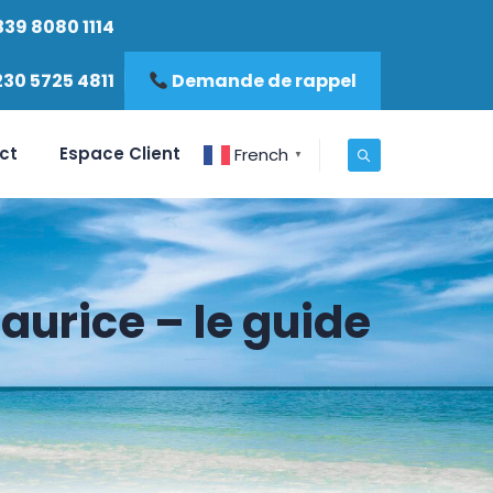
339 8080 1114
230 5725 4811
Demande de rappel
ct
Espace Client
French
▼
aurice – le guide