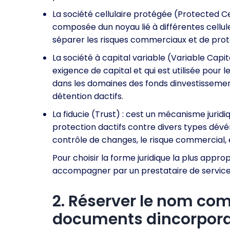
La société cellulaire protégée (Protected Ce
composée dun noyau lié à différentes cellu
séparer les risques commerciaux et de protég
La société à capital variable (Variable Capi
exigence de capital et qui est utilisée pour
dans les domaines des fonds dinvestissemen
détention dactifs.
La fiducie (Trust) : cest un mécanisme juridi
protection dactifs contre divers types dév
contrôle de changes, le risque commercial, 
Pour choisir la forme juridique la plus appropr
accompagner par un prestataire de services s
2. Réserver le nom com
documents dincorpor