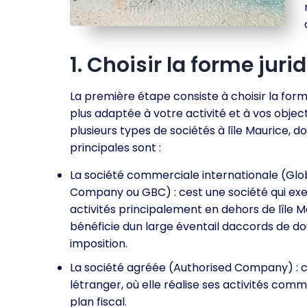
1. Choisir la forme juri
La première étape consiste à choisir la forme
plus adaptée à votre activité et à vos objectif
plusieurs types de sociétés à lîle Maurice, do
principales sont :
La société commerciale internationale (Glo
Company ou GBC) : cest une société qui ex
activités principalement en dehors de lîle M
bénéficie dun large éventail daccords de d
imposition.
La société agréée (Authorised Company) : ce
létranger, où elle réalise ses activités co
plan fiscal.