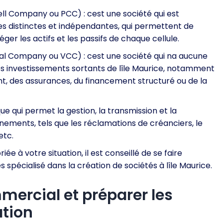
ll Company ou PCC) : cest une société qui est
les distinctes et indépendantes, qui permettent de
er les actifs et les passifs de chaque cellule.
tal Company ou VCC) : cest une société qui na aucune
 les investissements sortants de lîle Maurice, notamment
t, des assurances, du financement structuré ou de la
que qui permet la gestion, la transmission et la
énements, tels que les réclamations de créanciers, le
etc.
iée à votre situation, il est conseillé de se faire
pécialisé dans la création de sociétés à lîle Maurice.
mercial et préparer les
ation