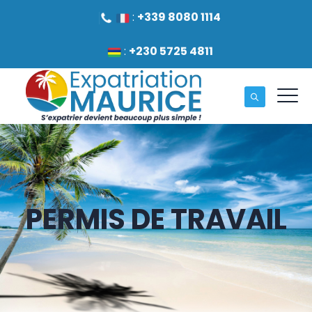
:
+339 8080 1114
:
+230 5725 4811
PERMIS DE TRAVAIL