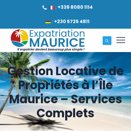
:
+339 8080 1114
:
+230 5725 4811
Gestion Locative de
Propriétés à l’Île
Maurice – Services
Complets