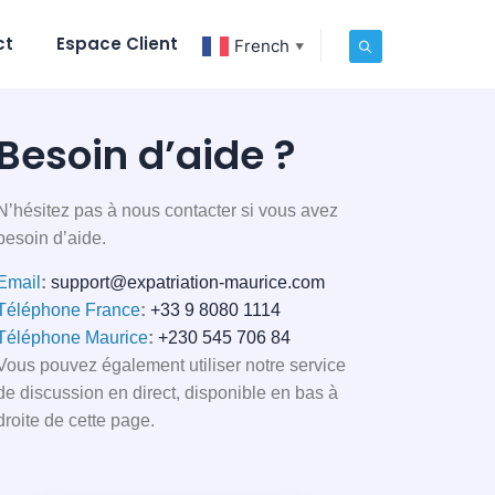
ct
Espace Client
French
▼
Besoin d’aide ?
N’hésitez pas à nous contacter si vous avez
besoin d’aide.
Email
:
support@expatriation-maurice.com
Téléphone France
:
+33 9 8080 1114
Téléphone Maurice
:
+230 545 706 84
Vous pouvez également utiliser notre service
de discussion en direct, disponible en bas à
droite de cette page.