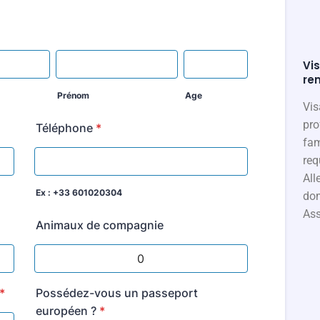
Vis
re
Prénom
Age
Vis
pro
Téléphone
*
fam
req
All
Ex : +33 601020304
dom
Ass
Animaux de compagnie
*
Possédez-vous un passeport
européen ?
*