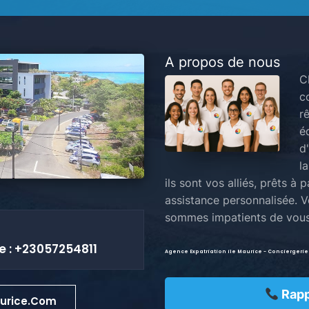
A propos de nous
C
c
rê
é
d
la
ils sont vos alliés, prêts à
assistance personnalisée. V
sommes impatients de vous a
 : +23057254811
Agence Expatriation ile Maurice - Conciergerie
Rapp
urice.com