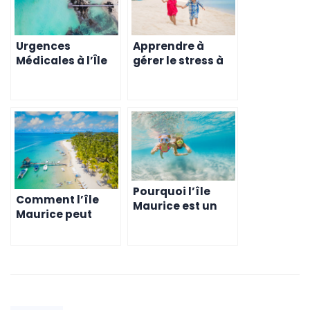
Urgences
Apprendre à
Médicales à l’Île
gérer le stress à
Maurice – Ce que
l’Ile Maurice
les Expatriés
doivent
Connaître
Pourquoi l’île
Comment l’île
Maurice est un
Maurice peut
lieu de guérison
vous aider à
pour les maladies
soulager les
chroniques
douleurs
chroniques