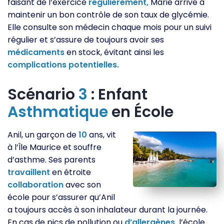
faisant de l’exercice
régulièrement,
Marie arrive à
maintenir un bon contrôle de son taux de glycémie.
Elle consulte son médecin chaque mois pour un suivi
régulier et s’assure de toujours avoir ses
médicaments
en stock, évitant ainsi les
complications
potentielles.
Scénario
3
: Enfant
Asthmatique
en École
Anil, un garçon de
10
ans, vit
à l’Île Maurice et souffre
d’asthme. Ses parents
travaillent
en étroite
collaboration
avec son
école pour s’assurer qu’Anil
a toujours accès à son inhalateur durant la journée.
En cas de pics de pollution ou
d’allergènes,
l’école