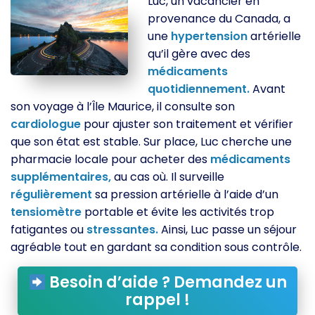
Luc, un vacancier en
provenance du Canada, a
une
hypertension
artérielle
qu’il gère avec des
médicaments
quotidiennement.
Avant
son voyage à l’Île Maurice, il consulte son
cardiologue
pour ajuster son traitement et vérifier
que son état est stable. Sur place, Luc cherche une
pharmacie locale pour acheter des
médicaments
supplémentaires,
au cas où. Il surveille
régulièrement
sa pression artérielle à l’aide d’un
tensiomètre
portable et évite les activités trop
fatigantes ou
stressantes.
Ainsi, Luc passe un séjour
agréable tout en gardant sa condition sous contrôle.
Besoin d’aide ? Demandez un
rappel !