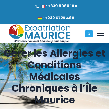
:
+339 8080 1114
:
+230 5725 4811
Gérer les Allergies et
Conditions
Médicales
Chroniques à l’Île
Maurice