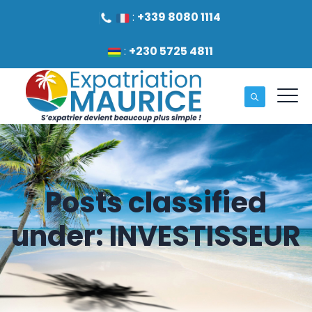
:
+339 8080 1114
:
+230 5725 4811
Posts classified
under:
INVESTISSEUR