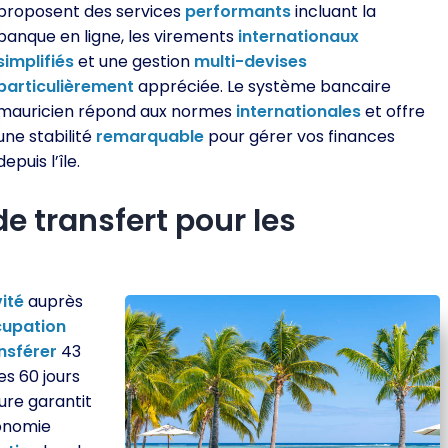
proposent des services
performants
incluant la
banque en ligne, les virements
internationaux
simplifiés
et une gestion
multi-devises
particulièrement
appréciée. Le système bancaire
mauricien répond aux normes
internationales
et offre
une stabilité
remarquable
pour gérer vos finances
depuis l’île.
e transfert pour les
vité
auprès
upation
nsférer
43
s 60 jours
ure garantit
conomie