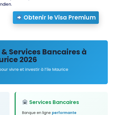
Indien.
Obtenir le Visa Premium
& Services Bancaires à
rice 2026
ur vivre et investir à l’île Maurice
Services Bancaires
Banque en ligne
performante