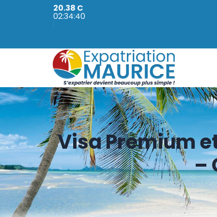
20.38 C
02:34:41
Visa Premium et
– 