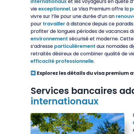
internationaux
et les voyageurs en quête d
vie
exceptionnel
. Le Visa Premium offre la
p
vivre sur l’île pour une durée d’un an
renouv
pour
travailler
à distance depuis ce paradis 
profiter de longues périodes de vacances d
environnement
sécurisé et moderne. Cette
s’adresse
particulièrement
aux nomades dig
retraités désireux de combiner qualité de vi
efficacité
professionnelle
.
Explorez les détails du visa premium av
Services bancaires ad
internationaux