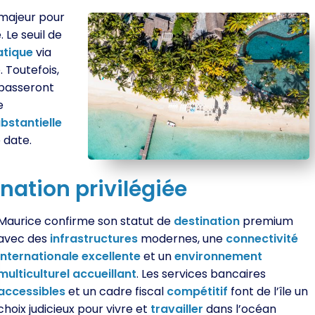
 majeur pour
 Le seuil de
tique
via
Toutefois,
 passeront
e
bstantielle
 date.
ination
privilégiée
Maurice confirme son statut de
destination
premium
avec des
infrastructures
modernes, une
connectivité
internationale
excellente
et un
environnement
multiculturel
accueillant
. Les services bancaires
accessibles
et un cadre fiscal
compétitif
font de l’île un
choix judicieux pour vivre et
travailler
dans l’océan