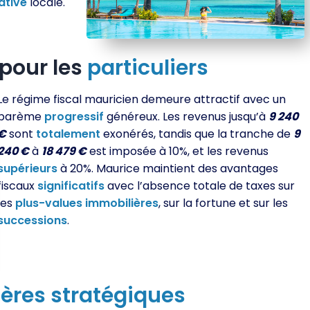
ative
locale.
pour les
particuliers
Le régime fiscal mauricien demeure attractif avec un
barème
progressif
généreux. Les revenus jusqu’à
9 240
€
sont
totalement
exonérés, tandis que la tranche de
9
240 €
à
18 479 €
est imposée à 10%, et les revenus
supérieurs
à 20%. Maurice maintient des avantages
fiscaux
significatifs
avec l’absence totale de taxes sur
les
plus-values
immobilières
, sur la fortune et sur les
successions
.
ères
stratégiques