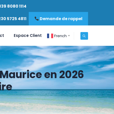
339 8080 1114
230 5725 4811
Demande de rappel
ct
Espace Client
French
▼
 Maurice en 2026
ire