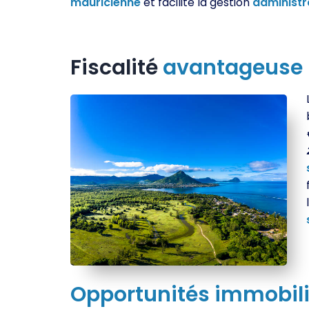
mauricienne
et facilite la gestion
administr
Fiscalité
avantageuse
Opportunités
immobili