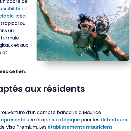
’un cadre de
ossibilité
de
elable
, idéal
tropical ou
ans un
 formule
itaux et aux
e et
ec ce lien.
aptés aux résidents
L’ouverture d’un compte bancaire à Maurice
représente
une étape
stratégique
pour les
détenteurs
de Visa Premium. Les
établissements
mauriciens