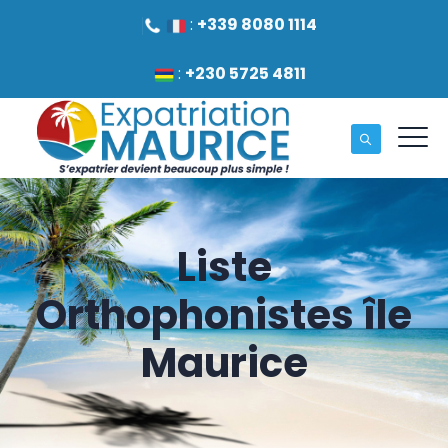
:
+339 8080 1114
:
+230 5725 4811
Liste
Orthophonistes île
Maurice