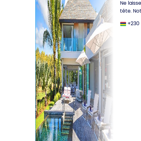
Ne laiss
tête. No
+230 