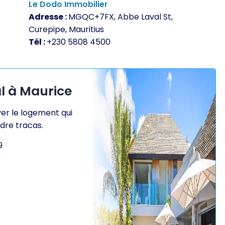
Le Dodo Immobilier
Adresse :
MGQC+7FX, Abbe Laval St,
Curepipe, Mauritius
Tél :
+230 5808 4500
l à Maurice
ver le logement qui
dre tracas.
9