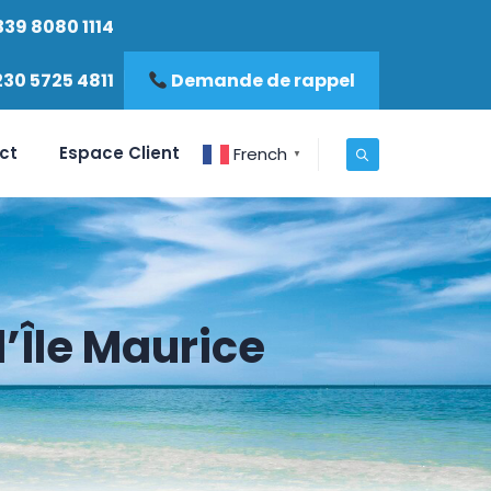
339 8080 1114
230 5725 4811
Demande de rappel
ct
Espace Client
French
▼
’Île Maurice