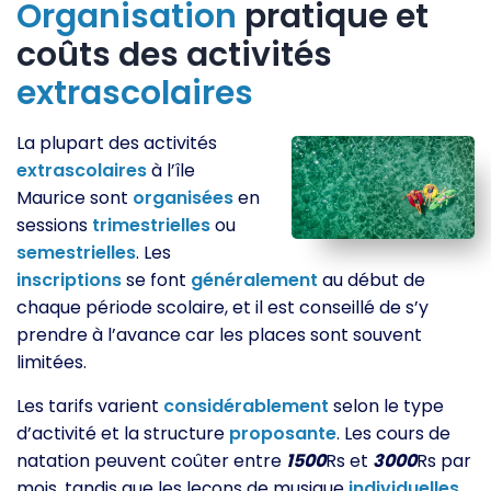
Organisation
pratique et
coûts des activités
extrascolaires
La plupart des activités
extrascolaires
à l’île
Maurice sont
organisées
en
sessions
trimestrielles
ou
semestrielles
. Les
inscriptions
se font
généralement
au début de
chaque période scolaire, et il est conseillé de s’y
prendre à l’avance car les places sont souvent
limitées.
Les tarifs varient
considérablement
selon le type
d’activité et la structure
proposante
. Les cours de
natation peuvent coûter entre
1500
Rs et
3000
Rs par
mois, tandis que les leçons de musique
individuelles