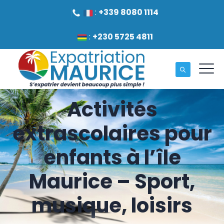
:
+339 8080 1114
:
+230 5725 4811
Activités
extrascolaires pour
enfants à l’île
Maurice – Sport,
musique, loisirs