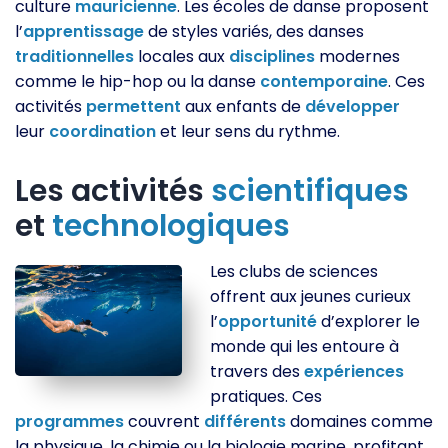
culture
mauricienne
. Les écoles de danse proposent
l’
apprentissage
de styles variés, des danses
traditionnelles
locales aux
disciplines
modernes
comme le hip-hop ou la danse
contemporaine
. Ces
activités
permettent
aux enfants de
développer
leur
coordination
et leur sens du rythme.
Les activités
scientifiques
et
technologiques
Les clubs de sciences
offrent aux jeunes curieux
l’
opportunité
d’explorer le
monde qui les entoure à
travers des
expériences
pratiques. Ces
programmes
couvrent
différents
domaines comme
la physique, la chimie ou la biologie marine, profitant