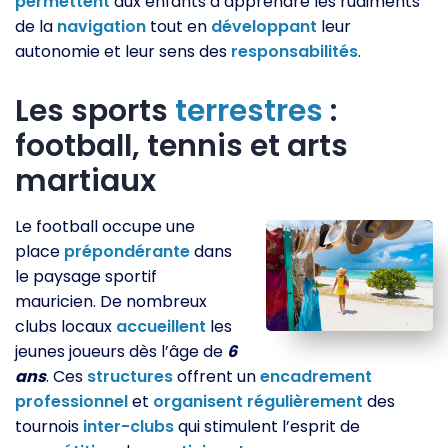
permettent
aux enfants d’apprendre les rudiments
de la
navigation
tout en
développant
leur
autonomie et leur sens des
responsabilités
.
Les sports
terrestres
:
football, tennis et arts
martiaux
Le football occupe une
place
prépondérante
dans
le paysage sportif
mauricien. De nombreux
clubs locaux
accueillent
les
jeunes joueurs dès l’âge de
6
ans
. Ces
structures
offrent un
encadrement
professionnel
et
organisent
régulièrement
des
tournois
inter-clubs
qui stimulent l’esprit de