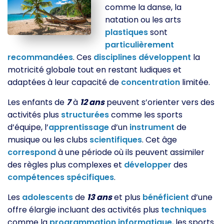
comme la danse, la
natation ou les arts
plastiques
sont
particulièrement
recommandées
. Ces
disciplines
développent
la
motricité globale tout en restant ludiques et
adaptées à leur capacité de
concentration
limitée.
Les enfants de
7
à
12 ans
peuvent s’orienter vers des
activités plus
structurées
comme les sports
d’équipe, l’
apprentissage
d’un
instrument
de
musique ou les clubs
scientifiques
. Cet âge
correspond
à une période où ils peuvent assimiler
des règles plus complexes et
développer
des
compétences
spécifiques
.
Les
adolescents
de
13 ans
et plus
bénéficient
d’une
offre élargie incluant des activités plus
techniques
comme la
programmation
informatique
, les sports