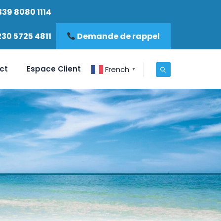
339 8080 1114
230 5725 4811
Demande de rappel
ct
Espace Client
French
▼