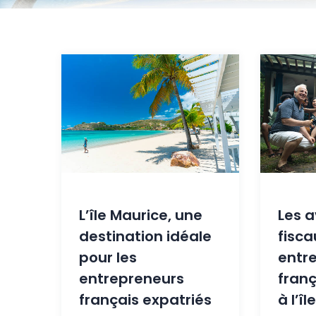
L’île Maurice, une
Les 
destination idéale
fisca
pour les
entr
entrepreneurs
franç
français expatriés
à l’î