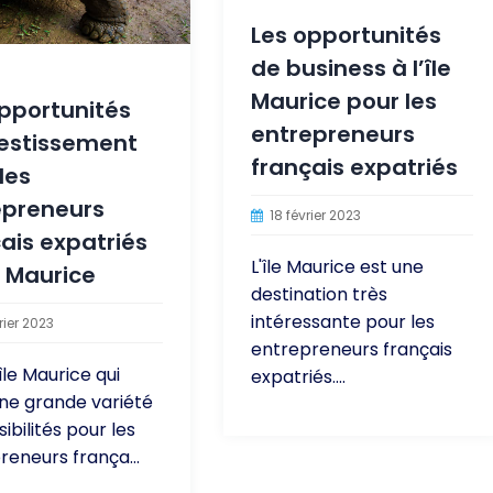
Les opportunités
de business à l’île
Maurice pour les
pportunités
entrepreneurs
vestissement
français expatriés
les
epreneurs
18 février 2023
ais expatriés
L'île Maurice est une
le Maurice
destination très
intéressante pour les
rier 2023
entrepreneurs français
île Maurice qui
expatriés....
une grande variété
ibilités pour les
reneurs frança...