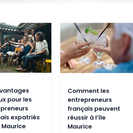
avantages
Comment les
ux pour les
entrepreneurs
epreneurs
français peuvent
ais expatriés
réussir à l’île
le Maurice
Maurice