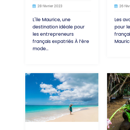
28 février 2023
26 fév
L'île Maurice, une
Les av
destination idéale pour
pour l
les entrepreneurs
françai
français expatriés À l’ère
Maurice
mode...