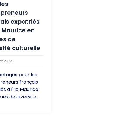
les
epreneurs
ais expatriés
le Maurice en
es de
sité culturelle
ier 2023
antages pour les
reneurs français
és à l'île Maurice
es de diversité...