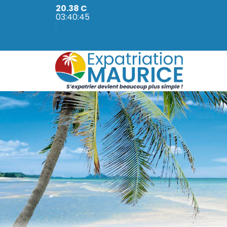
20.38 C
03:40:47