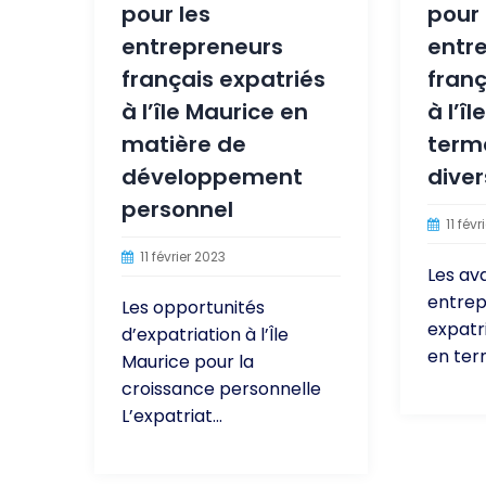
pour les
pour 
entrepreneurs
entr
français expatriés
franç
à l’île Maurice en
à l’î
matière de
term
développement
diver
personnel
11 févr
11 février 2023
Les av
entrep
Les opportunités
expatri
d’expatriation à l’Île
en term
Maurice pour la
croissance personnelle
L’expatriat...