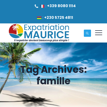
:
+339 8080 1114
:
+230 5725 4811
Tag Archives:
famille