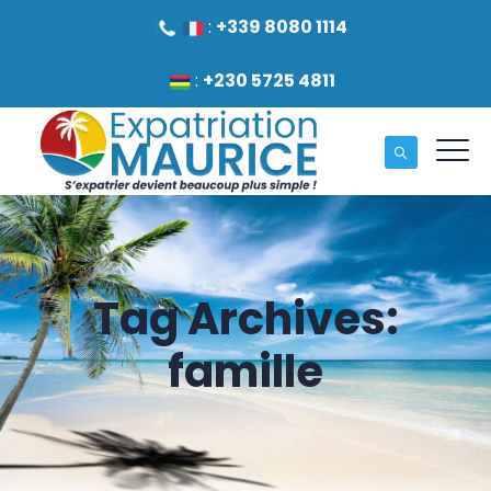
:
+339 8080 1114
:
+230 5725 4811
Tag Archives:
famille