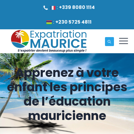
:
+339 8080 1114
:
+230 5725 4811
Apprenez à votre
enfant les principes
de l’éducation
mauricienne