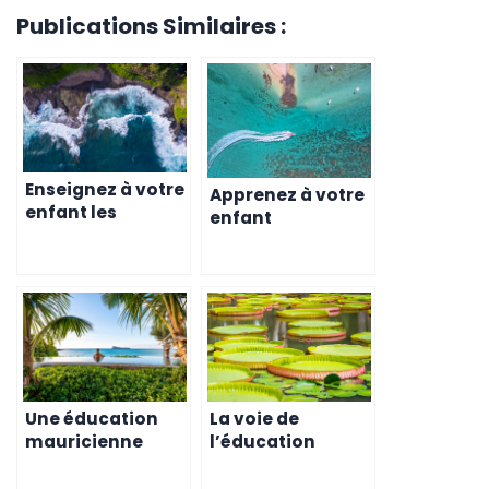
Publications Similaires :
Enseignez à votre
Apprenez à votre
enfant les
enfant
principes de
l’importance
l’éducation à l’ile
d’une bonne
Maurice
éducation
Une éducation
La voie de
mauricienne
l’éducation
pour votre enfant
mauricienne
: un
pour votre enfant