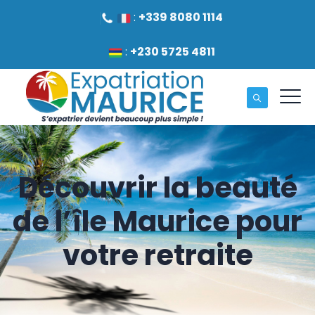
:
+339 8080 1114
:
+230 5725 4811
Découvrir la beauté
de l’île Maurice pour
votre retraite