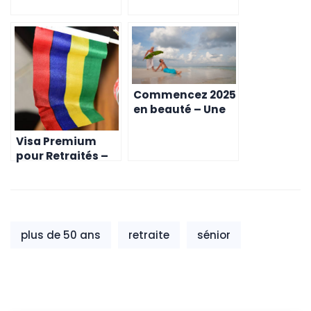
Maurice pour
votre retraite
votre retraite
Commencez 2025
en beauté – Une
retraite sereine à
Maurice pour la
Visa Premium
nouvelle année
pour Retraités –
Passez Votre
Retraite en
Beauté à l’Île
Maurice
plus de 50 ans
retraite
sénior