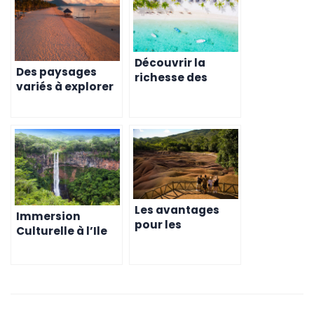
Découvrir la
Des paysages
richesse des
variés à explorer
cultures
à l’île Maurice
réunionnaises et
mauriciennes
Les avantages
Immersion
pour les
Culturelle à l’Ile
entrepreneurs
Maurice: Vivre
français
Comme un
expatriés à l’île
Expatrié
Maurice en
termes de
diversité