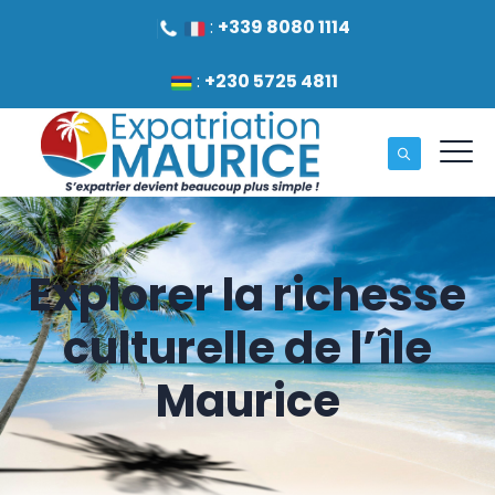
:
+339 8080 1114
:
+230 5725 4811
Explorer la richesse
culturelle de l’île
Maurice