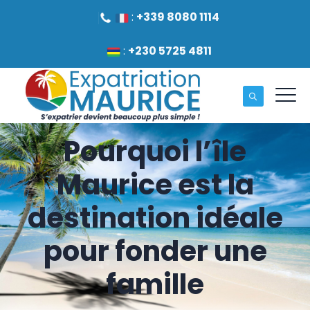
:
+339 8080 1114
:
+230 5725 4811
Pourquoi l’île
Maurice est la
destination idéale
pour fonder une
famille