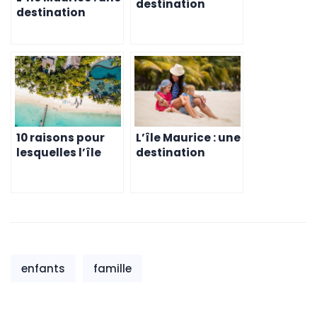
destination
destination
idéale pour
idéale pour les
fonder une
couples qui
entreprise et
veulent fonder
élever sa famille
une famille
10 raisons pour
L’île Maurice : une
lesquelles l’île
destination
Maurice est la
idéale pour
destination
fonder une
idéale pour
famille et investir
fonder et
dans l’immobilier
éduquer votre
famille
enfants
famille