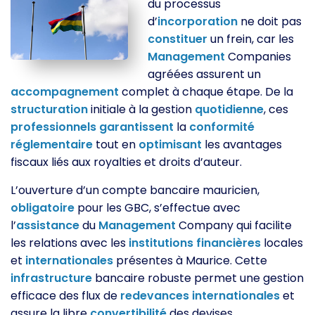
du processus
d’
incorporation
ne doit pas
constituer
un frein, car les
Management
Companies
agréées assurent un
accompagnement
complet à chaque étape. De la
structuration
initiale à la gestion
quotidienne
, ces
professionnels
garantissent
la
conformité
réglementaire
tout en
optimisant
les avantages
fiscaux liés aux royalties et droits d’auteur.
L’ouverture d’un compte bancaire mauricien,
obligatoire
pour les GBC, s’effectue avec
l’
assistance
du
Management
Company qui facilite
les relations avec les
institutions
financières
locales
et
internationales
présentes à Maurice. Cette
infrastructure
bancaire robuste permet une gestion
efficace des flux de
redevances
internationales
et
assure la libre
convertibilité
des devises.