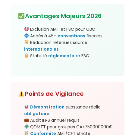
Avantages Majeurs 2026
Exclusion AMT et FSC pour GBC
Accès à 45+
conventions
fiscales
Réduction retenues source
internationales
Stabilité
réglementaire
FSC
Points de Vigilance
Démonstration
substance réelle
obligatoire
Audit IFRS annuel requis
QDMTT pour groupes CA>750000000€
Conformité
AML/CFT stricte