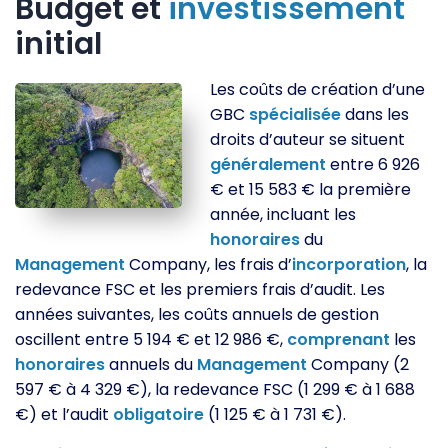
Budget et
investissement
initial
Les coûts de création d’une
GBC
spécialisée
dans les
droits d’auteur se situent
généralement
entre 6 926
€ et 15 583 € la première
année, incluant les
honoraires
du
Management
Company, les frais d’
incorporation
, la
redevance FSC et les premiers frais d’audit. Les
années suivantes, les coûts annuels de gestion
oscillent entre 5 194 € et 12 986 €,
comprenant
les
honoraires
annuels du
Management
Company (2
597 € à 4 329 €), la redevance FSC (1 299 € à 1 688
€) et l’audit
obligatoire
(1 125 € à 1 731 €).