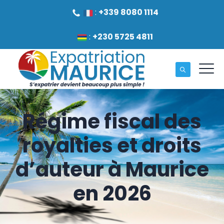
:
+339 8080 1114
:
+230 5725 4811
Régime fiscal des
royalties et droits
d’auteur à Maurice
en 2026