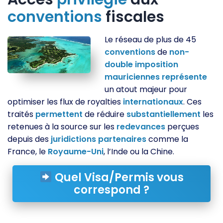
conventions
fiscales
Le réseau de plus de 45
conventions
de
non-
double
imposition
mauriciennes
représente
un atout majeur pour
optimiser les flux de royalties
internationaux
. Ces
traités
permettent
de réduire
substantiellement
les
retenues à la source sur les
redevances
perçues
depuis des
juridictions
partenaires
comme la
France, le
Royaume-Uni
, l’Inde ou la Chine.
Quel Visa/Permis vous
correspond ?