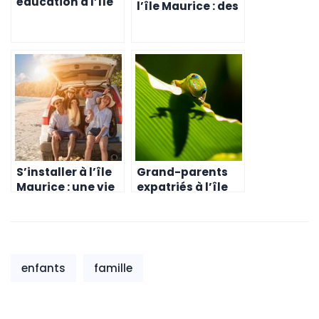
éducation à l’île
l’île Maurice : des
Maurice : une
écoles
opportunité pour
internationales
une vie
pour une vie de
professionnelle
famille équilibrée
et familiale
équilibrée
S’installer à l’île
Grand-parents
Maurice : une vie
expatriés à l’île
saine et
Maurice : une
équilibrée pour
éducation
toute la famille
internationale
pour des enfants
heureux en
enfants
famille
famille