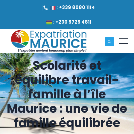
:
+339 8080 1114
:
+230 5725 4811
Scolarité et
équilibre travail-
famille à l’île
Maurice : une vie de
famille équilibrée