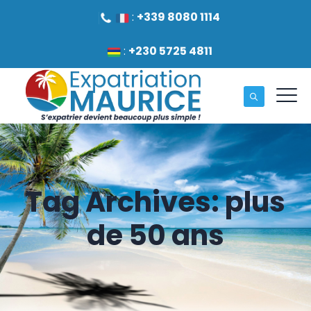
:
+339 8080 1114
:
+230 5725 4811
Tag Archives:
plus
de 50 ans