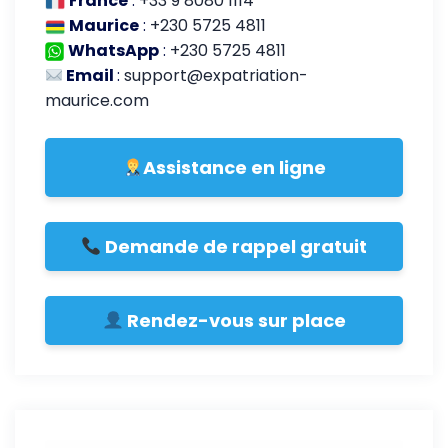
France
:
+33 9 8080 1114
Maurice
:
+230 5725 4811
WhatsApp
:
+230 5725 4811
Email
:
support@expatriation-
maurice.com
Assistance en ligne
Demande de rappel gratuit
Rendez-vous sur place