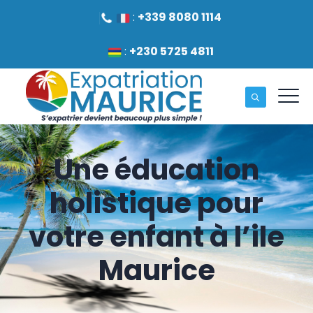
:
+339 8080 1114
:
+230 5725 4811
Une éducation
holistique pour
votre enfant à l’ile
Maurice