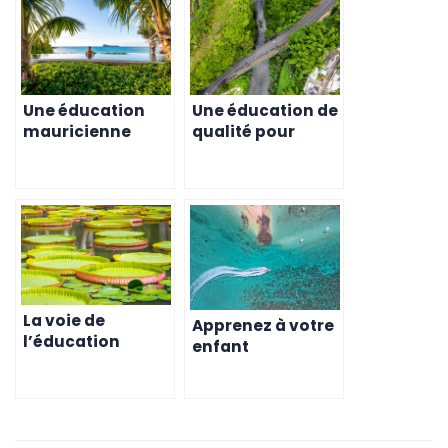
Une éducation
Une éducation de
mauricienne
qualité pour
pour votre enfant
votre enfant à
: un
l’ile Maurice
investissement
rentable
La voie de
Apprenez à votre
l’éducation
enfant
mauricienne
l’importance
pour votre enfant
d’une bonne
éducation