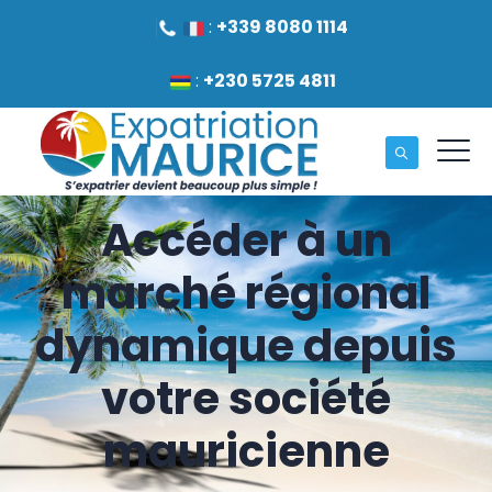
:
+339 8080 1114
:
+230 5725 4811
Accéder à un
marché régional
dynamique depuis
votre société
mauricienne