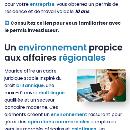
pour votre
entreprise
, vous obtenez un permis de
résidence et de travail valable
10 ans
.
Consultez ce lien pour vous familiariser avec
le permis investisseur.
Un
environnement
propice
aux affaires
régionales
Maurice offre un cadre
juridique stable inspiré du
droit
britannique
, une
main-d’œuvre
multilingue
qualifiée et un secteur
bancaire moderne. Ces
éléments créent un
environnement
rassurant pour
gérer des
opérations
commerciales
complexes
vers les marchés africains et
asiatiques
. Les