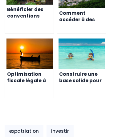
Bénéficier des
Comment
conventions
accéder à des
fiscales pour
infrastructures
votre société
modernes et de
mauricienne
qualité pour
votre entreprise à
l’île Maurice
Optimisation
Construire une
fiscale légale à
base solide pour
travers une
votre société à
société
Maurice grâce à
mauricienne en
ce permis
2026
expatriation
investir