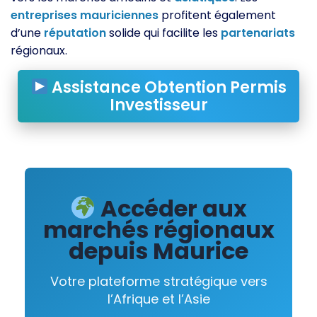
entreprises
mauriciennes
profitent également
d’une
réputation
solide qui facilite les
partenariats
régionaux.
Assistance Obtention Permis
Investisseur
Accéder aux
marchés régionaux
depuis Maurice
Votre plateforme stratégique vers
l’Afrique et l’Asie