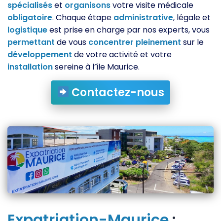
spécialisés
et
organisons
votre visite médicale
obligatoire
. Chaque étape
administrative
, légale et
logistique
est prise en charge par nos experts, vous
permettant
de vous
concentrer
pleinement
sur le
développement
de votre activité et votre
installation
sereine à l’île Maurice.
Contactez-nous
Expatriation-Maurice
: