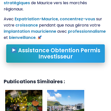
stratégiques
de Maurice vers les marchés
régionaux.
Avec
Expatriation-Maurice
,
concentrez-vous
sur
votre
croissance
pendant que nous gérons votre
implantation
mauricienne
avec
professionnalisme
et
bienveillance
.
Assistance Obtention Permis
Investisseur
Publications Similaires :