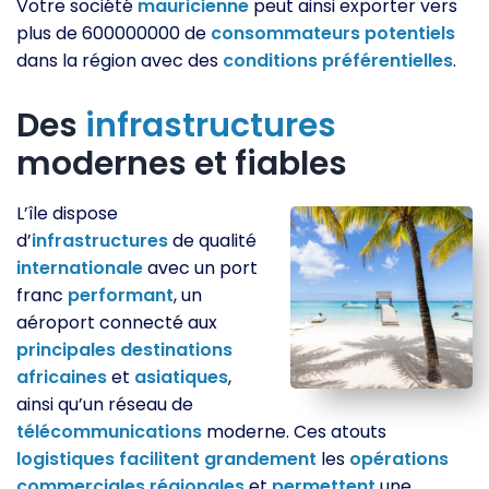
Votre société
mauricienne
peut ainsi exporter vers
plus de 600000000 de
consommateurs
potentiels
dans la région avec des
conditions
préférentielles
.
Des
infrastructures
modernes et fiables
L’île dispose
d’
infrastructures
de qualité
internationale
avec un port
franc
performant
, un
aéroport connecté aux
principales
destinations
africaines
et
asiatiques
,
ainsi qu’un réseau de
télécommunications
moderne. Ces atouts
logistiques
facilitent
grandement
les
opérations
commerciales
régionales
et
permettent
une