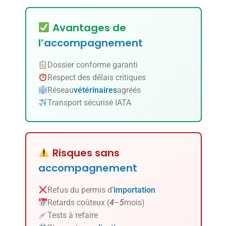
Avantages de
l’
accompagnement
Dossier conforme garanti
Respect des délais critiques
Réseau
vétérinaires
agréés
Transport sécurisé IATA
Risques sans
accompagnement
Refus du permis d’
importation
Retards coûteux (
4
–
5
mois)
Tests à refaire