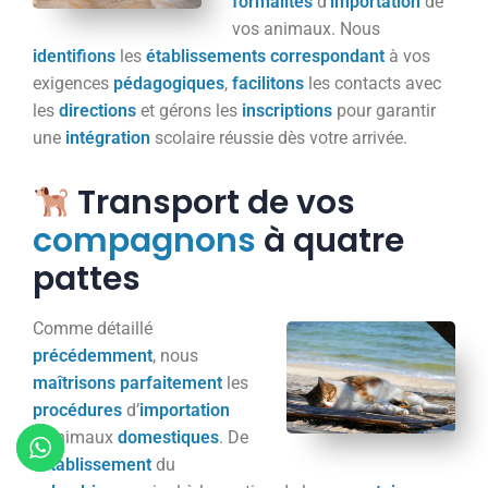
formalités
d’
importation
de
vos animaux. Nous
identifions
les
établissements
correspondant
à vos
exigences
pédagogiques
,
facilitons
les contacts avec
les
directions
et gérons les
inscriptions
pour garantir
une
intégration
scolaire réussie dès votre arrivée.
Transport de vos
compagnons
à quatre
pattes
Comme détaillé
précédemment
, nous
maîtrisons
parfaitement
les
procédures
d’
importation
d’animaux
domestiques
. De
l’
établissement
du