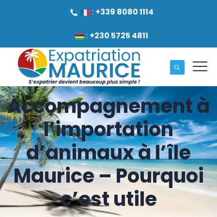
:
+339 8080 1114
:
+230 5725 4811
Accompagnement à
l’importation
d’animaux à l’île
Maurice – Pourquoi
c’est utile