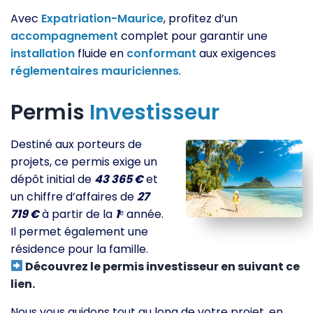
Avec
Expatriation-Maurice
, profitez d’un
accompagnement
complet pour garantir une
installation
fluide en
conformant
aux exigences
réglementaires
mauriciennes
.
Permis
Investisseur
Destiné aux porteurs de
projets, ce permis exige un
dépôt initial de
43 365 €
et
un chiffre d’affaires de
27
719 €
à partir de la
1
ᵉ année.
Il permet également une
résidence pour la famille.
Découvrez le permis investisseur en suivant ce
lien.
Nous vous guidons tout au long de votre projet, en