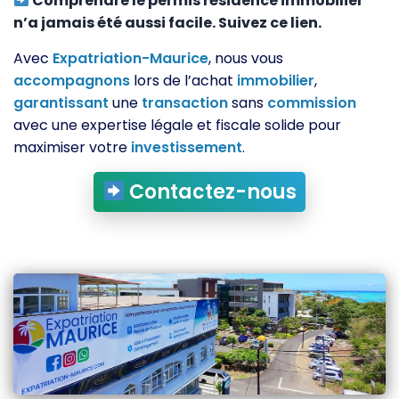
Comprendre le permis résidence immobilier
n’a jamais été aussi facile. Suivez ce lien.
Avec
Expatriation-Maurice
, nous vous
accompagnons
lors de l’achat
immobilier
,
garantissant
une
transaction
sans
commission
avec une expertise légale et fiscale solide pour
maximiser votre
investissement
.
Contactez-nous