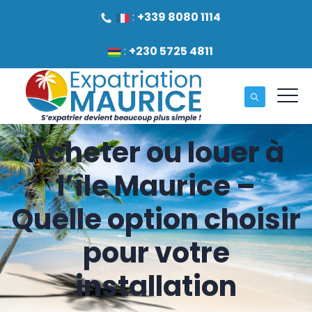
:
+339 8080 1114
:
+230 5725 4811
Acheter ou louer à
l’île Maurice –
Quelle option choisir
pour votre
installation