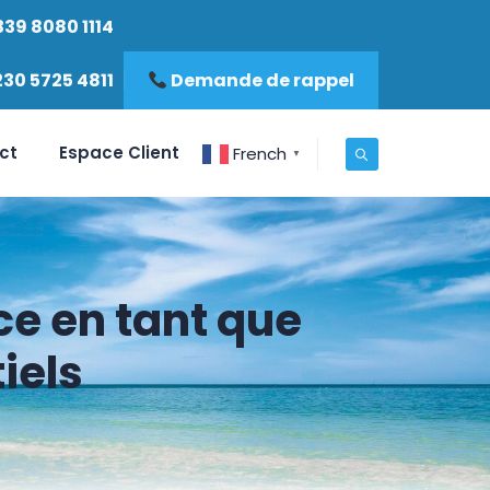
339 8080 1114
230 5725 4811
Demande de rappel
ct
Espace Client
French
▼
ce en tant que
iels