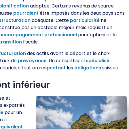
planification
adaptée. Certains revenus de source
suisse
pourraient
être imposés dans les deux pays sans
structuration
adéquate. Cette
particularité
ne
constitue pas un obstacle majeur mais requiert un
accompagnement
professionnel
pour optimiser la
transition
fiscale.
ructuration
des actifs avant le départ et le choix
itaux de
prévoyance
. Un conseil fiscal
spécialisé
mauricien tout en
respectant
les
obligations
suisses.
nt inférieur
se et
s expatriés
le
pour un
rait
équivalent
.