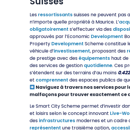
Suisses
Les
ressortissants
suisses ne peuvent pas 
n’importe quelle propriété à Maurice. L’
acqu
obligatoirement
s’effectuer via des
disposi
approuvés par l’Economic
Development
Bo
Property
Development
Scheme constitue le
véhicule d’
investissement
, proposant des
r
de prestige avec des
équipements
haut de
des services de gestion
quotidienne
. Ces pr
s’étendent sur des terrains d’au moins
0
,
42
et
comprennent
des espaces publics de qua
Naviguez à travers nos services pour l
malfaçons pour trouver exactement ce d
Le Smart City Scheme permet d’investir dans
et loisirs selon le concept innovant
Live-Wo
des
infrastructures
modernes et un cadre 
représentent
une troisième option,
accessi