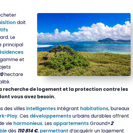
acheter
isition
doit
tifs
ard. Le
 principal
ésidences
 gamme et
ojets
20
hectare
lité.
a recherche de logement et la protection contre les
ont vous avez besoin.
 des villes
intelligentes
intégrant
habitations
, bureaux
rk-Play
. Ces
développements
urbains durables offrent
de vie
harmonieux
. Les
appartements
Ground+
2
ble
dès
110 814 €
,
permettant
d’acquérir un logement