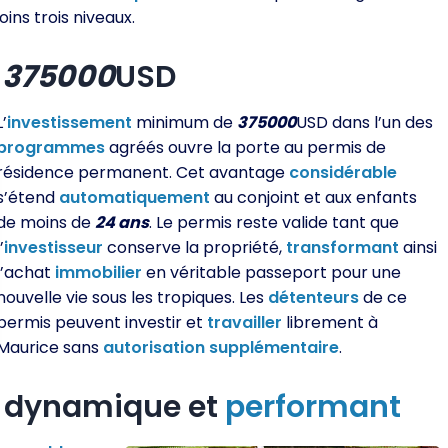
ns trois niveaux.
e
375000
USD
L’
investissement
minimum de
375000
USD dans l’un des
programmes
agréés ouvre la porte au permis de
résidence permanent. Cet avantage
considérable
s’étend
automatiquement
au conjoint et aux enfants
de moins de
24 ans
. Le permis reste valide tant que
l’
investisseur
conserve la propriété,
transformant
ainsi
l’achat
immobilier
en véritable passeport pour une
nouvelle vie sous les tropiques. Les
détenteurs
de ce
permis peuvent investir et
travailler
librement à
Maurice sans
autorisation
supplémentaire
.
dynamique et
performant