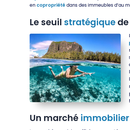
en
copropriété
dans des immeubles d’au moi
Le seuil
stratégique
d
Un marché
immobilier