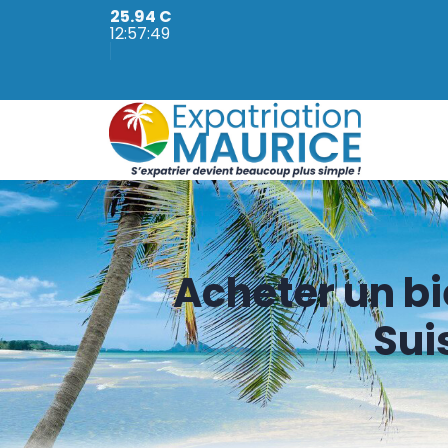
25.94 C
12:57:52
Acheter un bi
Sui