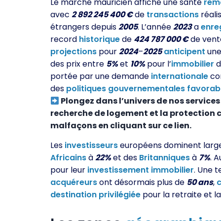
Le marché mauricien affiche une santé
rem
avec
2 892 245 400 €
de
transactions
réali
étrangers depuis
2005
. L’année
2023
a
enre
record
historique
de
424 787 000 €
de vente
projections
pour
2024
–
2025
anticipent
un
des prix entre
5%
et
10%
pour l’
immobilier
d
portée par une demande
internationale
co
des
politiques
gouvernementales
favorab
Plongez dans l’univers de nos services
recherche de logement et la protection c
malfaçons en cliquant sur ce lien.
Les
investisseurs
européens dominent larg
Africains
à
22%
et des
Britanniques
à
7%
. A
pour leur
investissement
immobilier
. Une 
acquéreurs
ont désormais plus de
50 ans
,
destination
privilégiée
pour la retraite et l