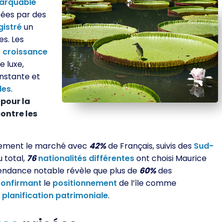
arquable
sées par des
gistré
un
s. Les
e
croissance
e luxe,
nstante et
les
.
 pour la
ontre les
ement le marché avec
42%
de Français, suivis des
Sud-
u total,
76
nationalités
différentes
ont choisi Maurice
tendance notable révèle que plus de
60%
des
confirmant
le
positionnement
de l’île comme
a
planification
patrimoniale
.