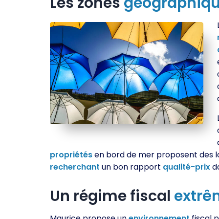
Les zones
géographiq
propriétés
en bord de mer proposent des l
recherchant
un bon rapport
qualité-prix
d
Un régime fiscal
extr
Maurice propose un
environnement
fiscal 