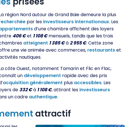
ues
prisées
La région Nord autour de Grand Baie demeure la plus
recherchée
par les
investisseurs
internationaux
. Les
appartements
d’une chambre affichent des loyers
entre
406 €
et
1 108 €
mensuels, tandis que les trois
chambres
atteignent
1 385 €
à
2 955 €
. Cette zone
offre une vie animée avec commerces,
restaurants
et
activités nautiques.
La côte Ouest, notamment Tamarin et Flic en Flac,
connaît un
développement
rapide avec des prix
d’
acquisition
généralement
plus
accessibles
. Les
oyers de
332 €
à
1 108 €
, attirant les
investisseurs
ans un cadre
authentique
.
êmement
attractif
parmi les