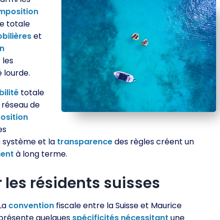
mposition
e totale
bilières
et
n
 les
é lourde.
bilité
totale
e réseau de
osition
es
du système et la
transparence
des règles créent un
ment
à long terme.
 les résidents suisses
La
convention
fiscale entre la Suisse et Maurice
présente quelques
spécificités
nécessitant
une