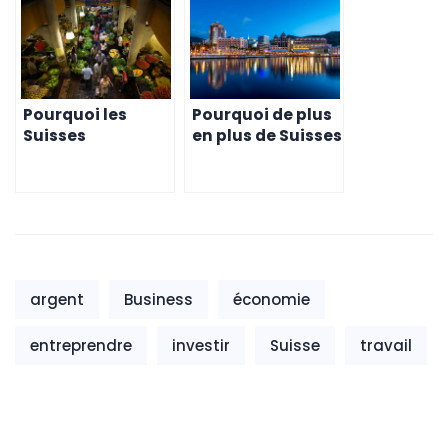
Suisses
choisissent cette
destination?
Pourquoi les
Pourquoi de plus
Suisses
en plus de Suisses
Choisissent l’Île
choisissent l’île
Maurice pour Leur
Maurice pour
Expatriation
s’installer
argent
Business
économie
entreprendre
investir
Suisse
travail