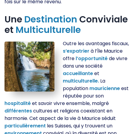
fois sur le même revenu.
Une
Destination
Conviviale
et
Multiculturelle
Outre les avantages fiscaux,
s’expatrier
à l’Île Maurice
offre
l’opportunité
de vivre
dans une société
accueillante
et
multiculturelle.
La
population
mauricienne
est
réputée pour son
hospitalité
et savoir vivre ensemble, malgré
différentes
cultures et religions coexistant en
harmonie. Cet aspect de la vie à Maurice séduit
particulièrement
les Suisses, qui y trouvent un
environnement
convivial, où la diversité est non