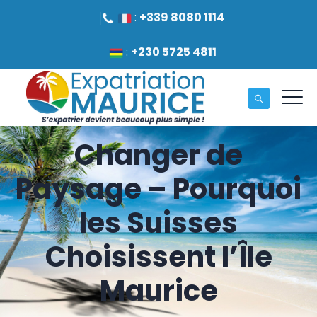
:
+339 8080 1114
:
+230 5725 4811
Changer de
Paysage – Pourquoi
les Suisses
Choisissent l’Île
Maurice