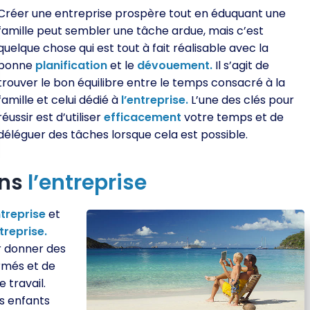
Créer une entreprise prospère tout en éduquant une
famille peut sembler une tâche ardue, mais c’est
quelque chose qui est tout à fait réalisable avec la
bonne
planification
et le
dévouement.
Il s’agit de
trouver le bon équilibre entre le temps consacré à la
famille et celui dédié à
l’entreprise.
L’une des clés pour
réussir est d’utiliser
efficacement
votre temps et de
déléguer des tâches lorsque cela est possible.
ans
l’entreprise
ntreprise
et
ntreprise.
r donner des
ormés et de
 travail.
s enfants