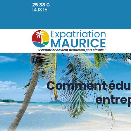
25.38 C
14:18:16
Comment éduqu
entrep