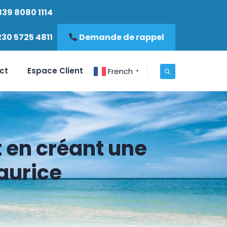
339 8080 1114
230 5725 4811
Demande de rappel
ct
Espace Client
French
▼
 en créant une
Maurice