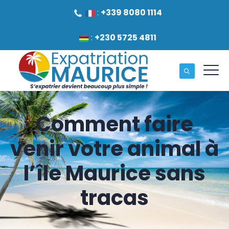
:
+339 8080 1114
:
+230 5725 4811
Comment faire
venir votre animal à
l’île Maurice sans
tracas