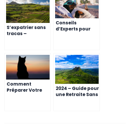
Conseils
S’expatrier sans
d’Experts pour
tracas –
l’Importation
Comment le Visa
Sans Stress de
Premium facilite
Votre Animal à
votre vie à l’Île
Maurice
Maurice
Comment
2024 – Guide pour
Préparer Votre
une Retraite Sans
Animal pour un
Tracas à l’Île
Voyage en Cargo
Maurice
vers Maurice