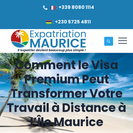
:
+339 8080 1114
:
+230 5725 4811
Comment le Visa
Premium Peut
Transformer Votre
Travail à Distance à
l’Île Maurice