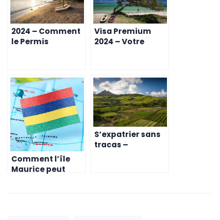
2024 – Comment
Visa Premium
le Permis
2024 – Votre
Investisseur Peut
Guide pour Un An
Transformer
de Travail à
Votre Business à
Distance à l’Île
Maurice
Maurice
S’expatrier sans
tracas –
Comment le Visa
Comment l’île
Premium facilite
Maurice peut
votre vie à l’Île
booster votre
Maurice
business