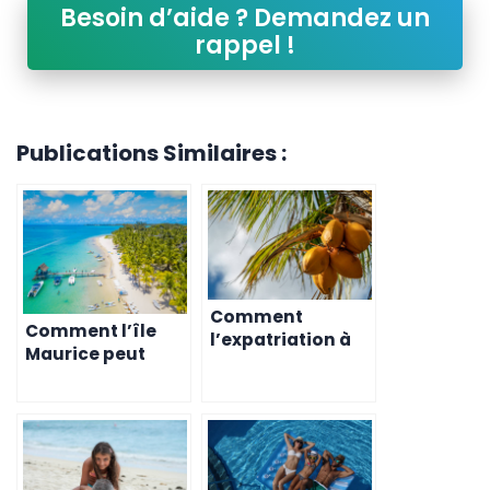
Besoin d’aide ? Demandez un
rappel !
Publications Similaires :
Comment
Comment l’île
l’expatriation à
Maurice peut
Maurice peut
vous aider à
vous aider à
soulager les
concrétiser vos
douleurs
ambitions
chroniques