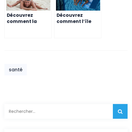
Découvrez
Découvrez
comment la
comment l’île
médecine
Maurice peut
traditionnelle
améliorer votre
mauricienne peut
santé mentale
aider les expats
santé
Rechercher :