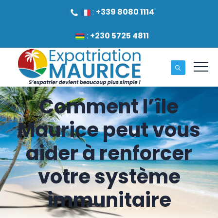
:
+339 8080 1114
:
+230 5725 4811
Comment l’île
Maurice peut vous
aider à renforcer
votre système
immunitaire