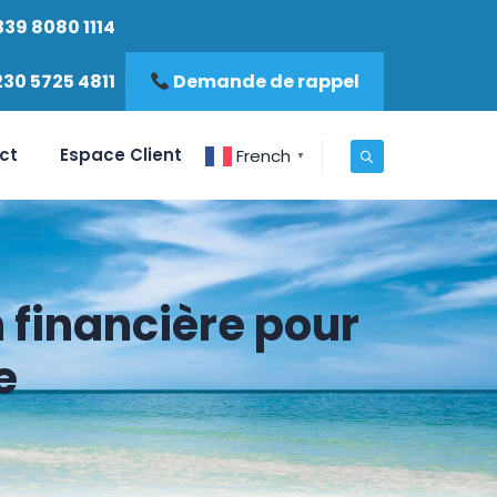
339 8080 1114
230 5725 4811
Demande de rappel
ct
Espace Client
French
▼
 financière pour
e