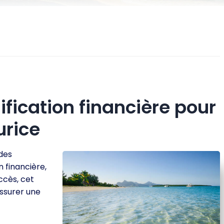
ification financière pour
urice
 des
n financière,
ccès, cet
assurer une