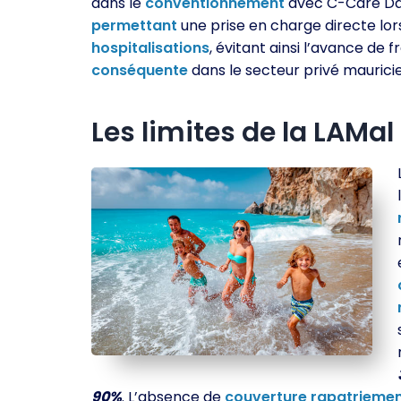
dans le
conventionnement
avec C-Care D
permettant
une prise en charge directe lor
hospitalisations
, évitant ainsi l’avance de f
conséquente
dans le secteur privé maurici
Les limites de la LAMal
90%
. L’absence de
couverture
rapatrieme