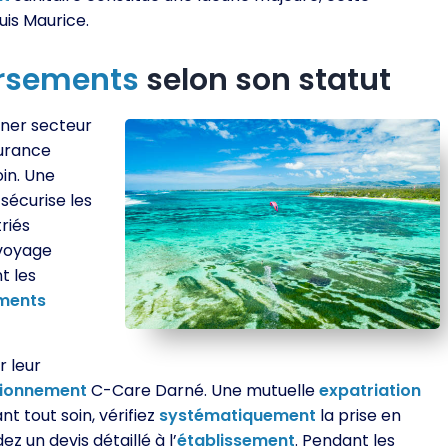
is Maurice.
rsements
selon son statut
ner secteur
surance
in. Une
sécurise les
riés
voyage
nt les
ements
r leur
ionnement
C-Care Darné. Une mutuelle
expatriation
ant tout soin, vérifiez
systématiquement
la prise en
 un devis détaillé à l’
établissement
. Pendant les