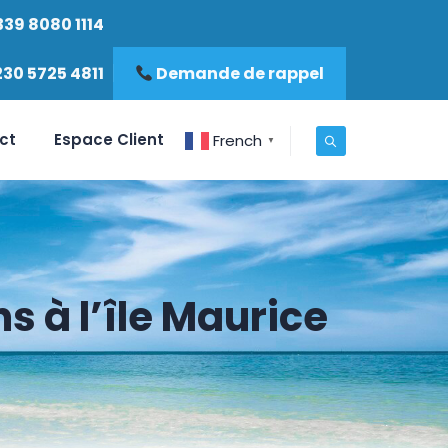
339 8080 1114
230 5725 4811
Demande de rappel
ct
Espace Client
French
▼
 à l’île Maurice