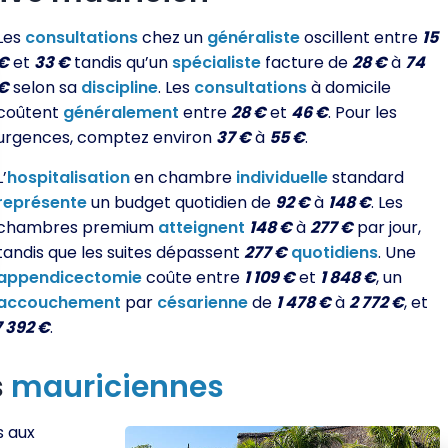
Les
consultations
chez un
généraliste
oscillent entre
15
€
et
33 €
tandis qu’un
spécialiste
facture de
28 €
à
74
€
selon sa
discipline
. Les
consultations
à domicile
coûtent
généralement
entre
28 €
et
46 €
. Pour les
urgences, comptez environ
37 €
à
55 €
.
L’
hospitalisation
en chambre
individuelle
standard
représente
un budget quotidien de
92 €
à
148 €
. Les
chambres premium
atteignent
148 €
à
277 €
par jour,
tandis que les suites dépassent
277 €
quotidiens
. Une
appendicectomie
coûte entre
1 109 €
et
1 848 €
, un
accouchement
par
césarienne
de
1 478 €
à
2 772 €
, et
7 392 €
.
s
mauriciennes
s aux