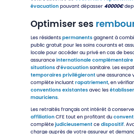
évacuation
pouvant dépasser
40000€
depu
Optimiser ses
rembou
Les résidents
permanents
gagnent à combi
public gratuit pour les soins courants et as
locale pour accéder au privé en cas de beso
assurance
internationale
complémentaire
situations
d’
évacuation
sanitaire. Les expat
temporaires
privilégieront
une assurance 
complète incluant
rapatriement
, en vérifia
conventions
existantes
avec les
établiss
mauriciens
.
Les retraités français ont intérêt à conserve
affiliation
CFE tout en profitant du
convent
complète
judicieusement
ce
dispositif
. Av
charge auprès de votre assureur et demandez