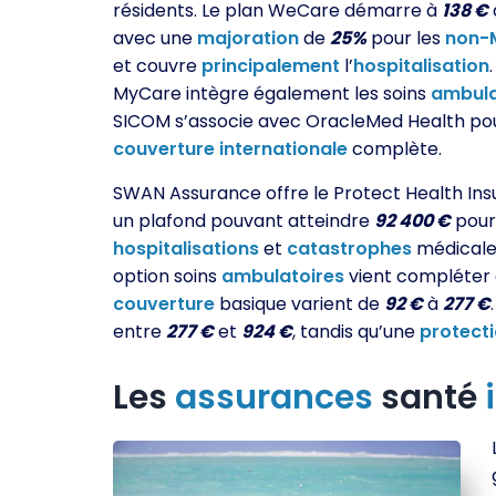
résidents. Le plan WeCare démarre à
138 €
avec une
majoration
de
25%
pour les
non-
et couvre
principalement
l’
hospitalisation
MyCare intègre également les soins
ambula
SICOM s’associe avec OracleMed Health po
couverture
internationale
complète.
SWAN Assurance offre le Protect Health In
un plafond pouvant atteindre
92 400 €
pour
hospitalisations
et
catastrophes
médicale
option soins
ambulatoires
vient compléter
couverture
basique varient de
92 €
à
277 €
entre
277 €
et
924 €
, tandis qu’une
protect
Les
assurances
santé