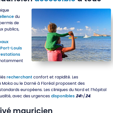
nique
ellence
du
 permis de
x publics,
paux
à
Port-Louis
restations
notamment
riés
recherchant
confort et rapidité. Les
Moka ou le Darné à Floréal proposent des
standards européens. Les cliniques du Nord et l’hôpital
qualité, avec des urgences
disponibles
24
h/
24
.
rivé mauricien