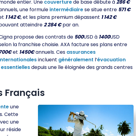
monde entier. Une
couverture
de base débute à
286 €
annuels, une formule
intermédiaire
se situe entre
571 €
et
1 142 €
, et les plans premium dépassent
1 142 €
pouvant atteindre
2 284 €
par an.
Cigna propose des contrats de
500
USD à
1400
USD
selon la franchise choisie. AXA facture ses plans entre
700€
et
1450€
annuels. Ces
assurances
internationales
incluent
généralement
l’
évacuation
s
essentielles
depuis une île éloignée des grands centres
s Français
ente
une
s. Cette
vec une
ur réside