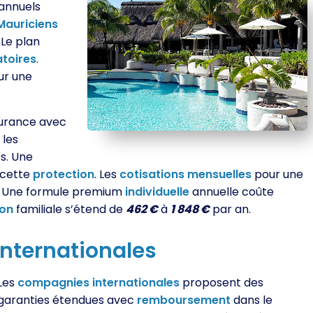
annuels
Mauriciens
. Le plan
toires
.
ur une
surance avec
 les
s. Une
 cette
protection
. Les
cotisations
mensuelles
pour une
. Une formule premium
individuelle
annuelle coûte
ion
familiale s’étend de
462 €
à
1 848 €
par an.
internationales
Les
compagnies
internationales
proposent des
garanties étendues avec
remboursement
dans le