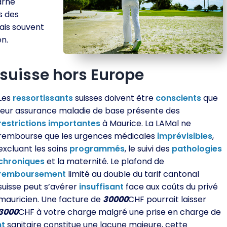
arné
s des
rais souvent
en.
 suisse hors Europe
Les
ressortissants
suisses doivent être
conscients
que
leur assurance maladie de base présente des
restrictions
importantes
à Maurice. La LAMal ne
rembourse que les urgences médicales
imprévisibles
,
excluant les soins
programmés
, le suivi des
pathologies
chroniques
et la maternité. Le plafond de
remboursement
limité au double du tarif cantonal
suisse peut s’avérer
insuffisant
face aux coûts du privé
mauricien. Une facture de
30000
CHF pourrait laisser
3000
CHF à votre charge malgré une prise en charge de
nt
sanitaire constitue une lacune majeure, cette