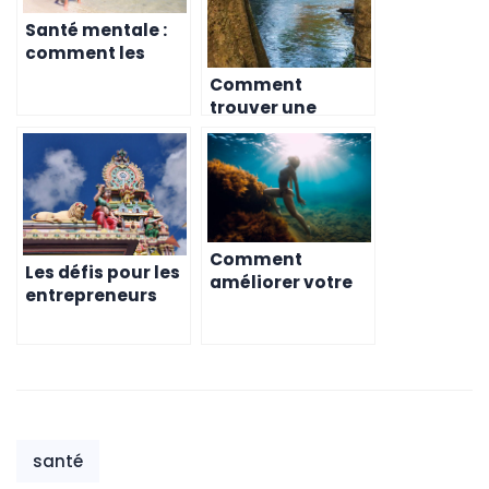
Santé mentale :
comment les
expats peuvent
Comment
trouver de l’aide
trouver une
à l’île Maurice
assurance santé
à l’île Maurice
Comment
Les défis pour les
améliorer votre
entrepreneurs
santé à l’Ile
belges expatriés
Maurice?
à l’île Maurice
santé