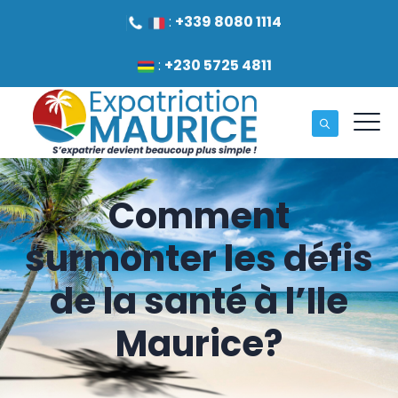
:
+339 8080 1114
:
+230 5725 4811
Comment
surmonter les défis
de la santé à l’Ile
Maurice?