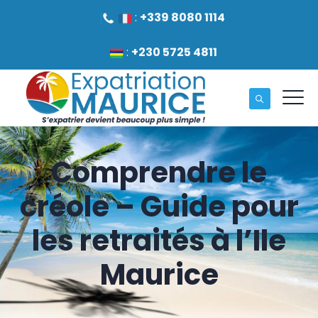
:
+339 8080 1114
:
+230 5725 4811
Comprendre le
créole – Guide pour
les retraités à l’Ile
Maurice