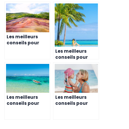
Les meilleurs
conseils pour
investir en
Les meilleurs
famille à l’île
conseils pour
Maurice
éduquer votre
famille tout en
créant une
entreprise
prospère à l’île
Maurice
Les meilleurs
Les meilleurs
conseils pour
conseils pour
créer une
éduquer votre
entreprise en
famille tout en
famille à l’île
investissant à
Maurice
l’île Maurice