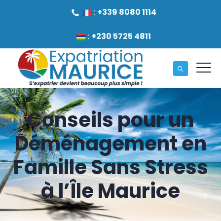
:
+339 8080 1114
:
+230 5725 4811
Conseils pour un
Déménagement en
Famille Sans Stress
à l’Île Maurice