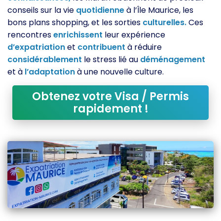
conseils sur la vie
quotidienne
à l’Île Maurice, les
bons plans shopping, et les sorties
culturelles.
Ces
rencontres
enrichissent
leur expérience
d’expatriation
et
contribuent
à réduire
considérablement
le stress lié au
déménagement
et à
l’adaptation
à une nouvelle culture.
Obtenez votre Visa / Permis
rapidement !