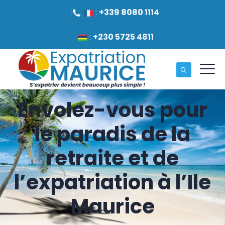
:
+339 8080 1114
:
+230 5725 4811
Envolez-vous pour
le paradis de la
retraite et de
l’expatriation à l’Ile
Maurice