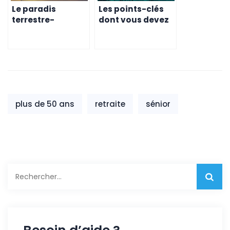
Le paradis
Les points-clés
terrestre-
dont vous devez
pourquoi vous
vous préparer à
devriez envisager
l’avance pour
de vivre à l’île
préparer votre
Maurice
départ à l’île
Maurice
plus de 50 ans
retraite
sénior
Rechercher :