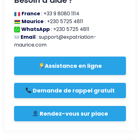
Besoin d’aide ?
France
:
+33 9 8080 1114
Maurice
:
+230 5725 4811
WhatsApp
:
+230 5725 4811
Email
:
support@expatriation-
maurice.com
Assistance en ligne
Demande de rappel gratuit
Rendez-vous sur place