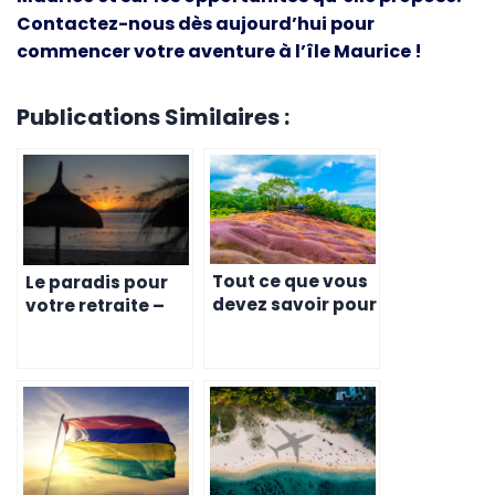
Contactez-nous dès aujourd’hui pour
commencer votre aventure à l’île Maurice !
Publications Similaires :
Tout ce que vous
Le paradis pour
devez savoir pour
votre retraite –
vivre une retraite
pourquoi l’île
tranquille à l’île
Maurice est la
Maurice
destination
idéale