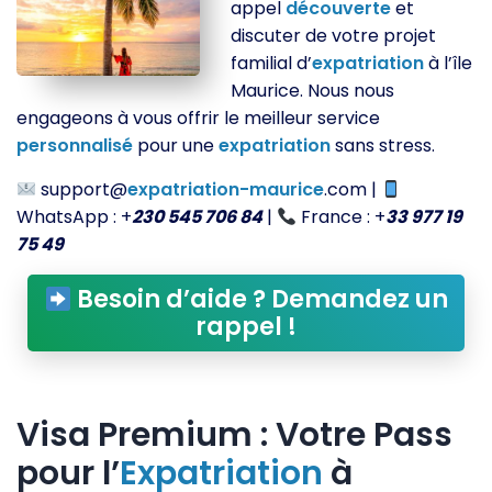
appel
découverte
et
discuter de votre projet
familial d’
expatriation
à l’île
Maurice. Nous nous
engageons à vous offrir le meilleur service
personnalisé
pour une
expatriation
sans stress.
support@
expatriation-maurice
.com |
WhatsApp : +
230 545 706 84
|
France : +
33 977 19
75 49
Besoin d’aide ? Demandez un
rappel !
Visa Premium : Votre Pass
pour l’
Expatriation
à