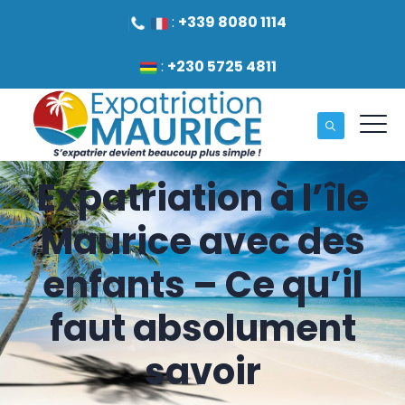
:
+339 8080 1114
:
+230 5725 4811
Expatriation à l’île
Maurice avec des
enfants – Ce qu’il
faut absolument
savoir