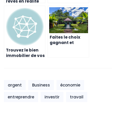
rêves en réalité
en vous
expatriant à l’île
Maurice
Faites le choix
gagnant et
achetez une
Trouvez le bien
maison à l’île
immobilier de vos
Maurice!
rêves à l’Ile
Maurice
argent
Business
économie
entreprendre
investir
travail