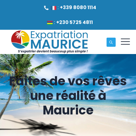
:
+339 8080 1114
:
+230 5725 4811
Faites de vos rêves
une réalité à
Maurice