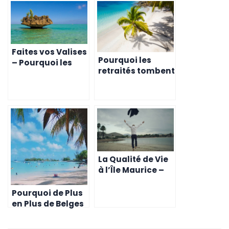
Faites vos Valises
Pourquoi les
– Pourquoi les
retraités tombent
Suisses Tombent
amoureux de l’Ile
Amoureux de l’Île
Maurice
Maurice
La Qualité de Vie
à l’Île Maurice –
Pourquoi les
Belges Craquent
Pourquoi de Plus
en Plus de Belges
S’installent à l’Île
Maurice