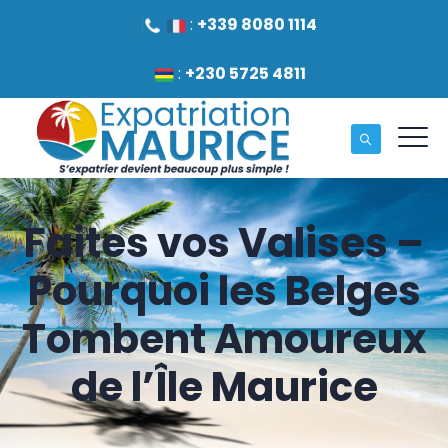
:
+339 8080 1114
:
+230 5725 4811
Faites vos Valises –
Pourquoi les Belges
Tombent Amoureux
de l’Île Maurice