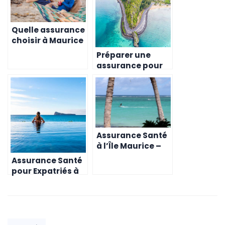
Quelle assurance
choisir à Maurice
en tant
Préparer une
qu’expatrié ?
assurance pour
un expatrié à
Maurice
Assurance Santé
à l’Île Maurice –
Options et
Assurance Santé
Conseils pour les
pour Expatriés à
Expatriés
l’Île Maurice –
Guide Complet