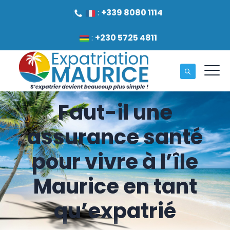
:
+339 8080 1114
:
+230 5725 4811
Faut-il une
assurance santé
pour vivre à l’île
Maurice en tant
qu’expatrié