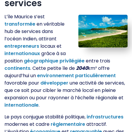
services
L’île Maurice s’est
transformée
en véritable
hub de services dans
l’océan Indien, attirant
entrepreneurs
locaux et
internationaux
grâce à sa
position
géographique
privilégiée
entre trois
continents
. Cette petite île de
2040
km² offre
aujourd’hui un
environnement
particulièrement
favorable pour
développer
une activité de services,
que ce soit pour cibler le marché local en pleine
expansion ou pour rayonner à l’échelle régionale et
internationale
.
Le pays conjugue stabilité politique,
infrastructures
modernes et cadre
réglementaire
attractif.
L’évolution
économique
est
remarquable
avec des