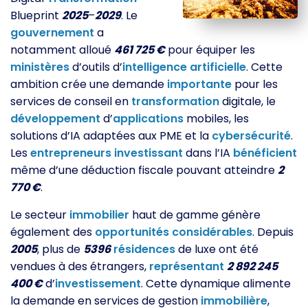
Blueprint
2025
–
2029
. Le
gouvernement
a
notamment alloué
461 725 €
pour équiper les
ministères
d’outils d’
intelligence
artificielle
. Cette
ambition crée une demande
importante
pour les
services de conseil en
transformation
digitale, le
développement
d’
applications
mobiles, les
solutions d’IA adaptées aux PME et la
cybersécurité
.
Les
entrepreneurs
investissant
dans l’IA
bénéficient
même d’une déduction fiscale pouvant atteindre
2
770 €
.
Le secteur
immobilier
haut de gamme génère
également des
opportunités
considérables
. Depuis
2005
, plus de
5396
résidences
de luxe ont été
vendues à des étrangers,
représentant
2 892 245
400 €
d’
investissement
. Cette dynamique alimente
la demande en services de gestion
immobilière
,