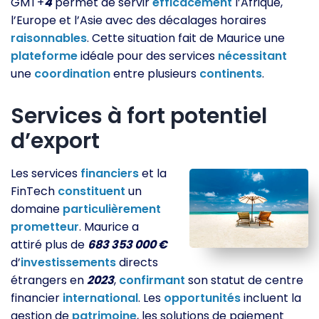
GMT+
4
permet de servir
efficacement
l’Afrique,
l’Europe et l’Asie avec des décalages horaires
raisonnables
. Cette situation fait de Maurice une
plateforme
idéale pour des services
nécessitant
une
coordination
entre plusieurs
continents
.
Services à fort potentiel
d’export
Les services
financiers
et la
FinTech
constituent
un
domaine
particulièrement
prometteur
. Maurice a
attiré plus de
683 353 000 €
d’
investissements
directs
étrangers en
2023
,
confirmant
son statut de centre
financier
international
. Les
opportunités
incluent la
gestion de
patrimoine
, les solutions de paiement