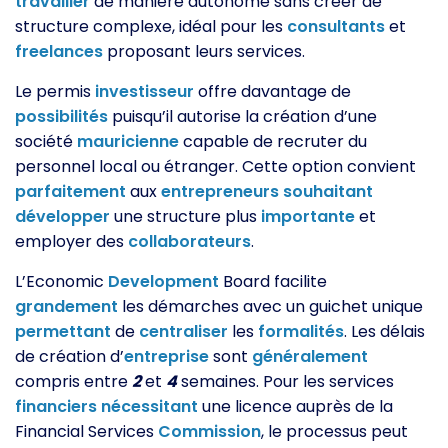
travailler
de manière autonome sans créer de
structure complexe, idéal pour les
consultants
et
freelances
proposant leurs services.
Le permis
investisseur
offre davantage de
possibilités
puisqu’il autorise la création d’une
société
mauricienne
capable de recruter du
personnel local ou étranger. Cette option convient
parfaitement
aux
entrepreneurs
souhaitant
développer
une structure plus
importante
et
employer des
collaborateurs
.
L’Economic
Development
Board facilite
grandement
les démarches avec un guichet unique
permettant
de
centraliser
les
formalités
. Les délais
de création d’
entreprise
sont
généralement
compris entre
2
et
4
semaines. Pour les services
financiers
nécessitant
une licence auprès de la
Financial Services
Commission
, le processus peut