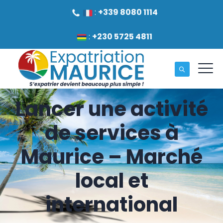
:
+339 8080 1114
:
+230 5725 4811
Lancer une activité
de services à
Maurice – Marché
local et
international