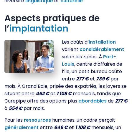
diversité
linguistique
et
culturelle
.
Aspects pratiques de
l’
implantation
Les coûts d’
installation
varient
considérablement
selon les zones. À
Port-
Louis
, centre d’affaires de
l’île, un petit bureau coûte
entre
277 €
et
739 €
par
mois. À Grand Baie, prisée des expatriés, les loyers se
situent entre
462 €
et
1 108 €
mensuels, tandis que
Curepipe offre des options plus
abordables
de
277 €
à
554 €
par mois.
Pour les
ressources
humaines, un cadre perçoit
généralement
entre
646 €
et
1 108 €
mensuels, un