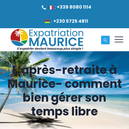
:
+339 8080 1114
:
+230 5725 4811
L’après-retraite à
Maurice- comment
bien gérer son
temps libre