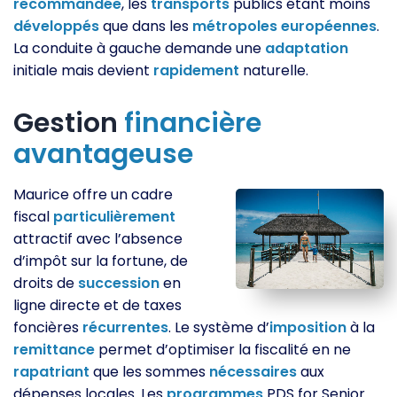
recommandée
, les
transports
publics étant moins
développés
que dans les
métropoles
européennes
.
La conduite à gauche demande une
adaptation
initiale mais devient
rapidement
naturelle.
Gestion
financière
avantageuse
Maurice offre un cadre
fiscal
particulièrement
attractif avec l’absence
d’impôt sur la fortune, de
droits de
succession
en
ligne directe et de taxes
foncières
récurrentes
. Le système d’
imposition
à la
remittance
permet d’optimiser la fiscalité en ne
rapatriant
que les sommes
nécessaires
aux
dépenses locales. Les
programmes
PDS for Senior