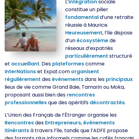
L’
intégration
sociale
constitue un pilier
fondamental
d’une retraite
réussie à Maurice.
Heureusement
, l’île dispose
d’un
écosystème
de
réseaux d’expatriés
particulièrement
structuré
et
accueillant
. Des
plateformes
comme
InterNations
et Expat.com
organisent
régulièrement
des
événements
dans les
principaux
lieux de vie comme Grand Baie, Tamarin ou Moka,
proposant aussi bien des
rencontres
professionnelles
que des apéritifs
décontractés
.
L’Union des Français de l’Étranger organise les
Rencontres
des
Entrepreneurs
,
événements
itinérants
à travers l’île, tandis que l’ADFE propose
des formats plus informels comme les cafés français