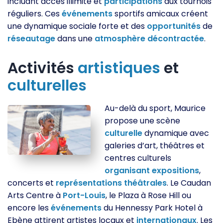
incluant accès illimité et
participations
aux tournois
réguliers. Ces
événements
sportifs amicaux créent
une dynamique sociale forte et des
opportunités
de
réseautage
dans une
atmosphère
décontractée
.
Activités
artistiques
et
culturelles
Au-delà du sport, Maurice
propose une scène
culturelle
dynamique avec
galeries d’art, théâtres et
centres culturels
organisant
expositions
,
concerts et
représentations
théâtrales
. Le Caudan
Arts Centre à
Port-Louis
, le Plaza à Rose Hill ou
encore les
événements
du Hennessy Park Hotel à
Ebène attirent artistes locaux et
internationaux
. Les