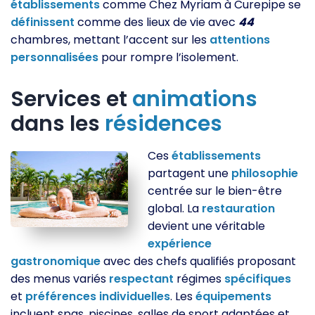
établissements
comme Chez Myriam à Curepipe se
définissent
comme des lieux de vie avec
44
chambres, mettant l’accent sur les
attentions
personnalisées
pour rompre l’isolement.
Services et
animations
dans les
résidences
Ces
établissements
partagent une
philosophie
centrée sur le bien-être
global. La
restauration
devient une véritable
expérience
gastronomique
avec des chefs qualifiés proposant
des menus variés
respectant
régimes
spécifiques
et
préférences
individuelles
. Les
équipements
incluent spas, piscines, salles de sport adaptées et