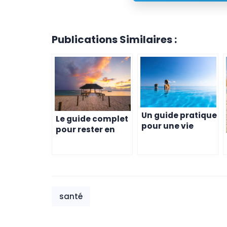
Publications Similaires :
Un guide pratique
Le guide complet
pour une vie
pour rester en
saine à l’Ile
forme et en
Maurice
bonne santé à
l’île Maurice
santé