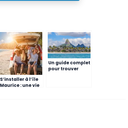
Un guide complet
pour trouver
votre logement
S’installer à l’île
idéal à l’île
Maurice : une vie
Maurice
saine et
équilibrée pour
toute la famille