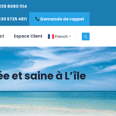
339 8080 1114
230 5725 4811
Demande de rappel
ct
Espace Client
French
▼
e et saine à L’île