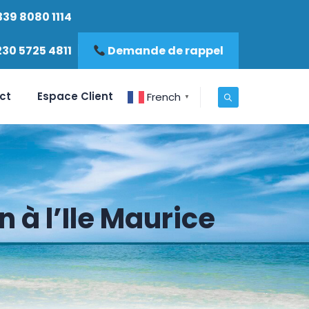
339 8080 1114
230 5725 4811
Demande de rappel
ct
Espace Client
French
▼
 à l’Ile Maurice