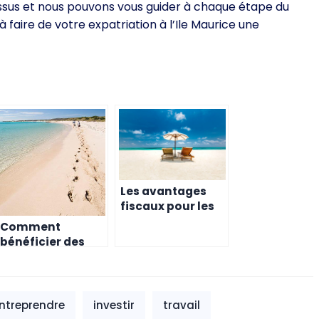
essus et nous pouvons vous guider à chaque étape du
faire de votre expatriation à l’Ile Maurice une
Les avantages
fiscaux pour les
entrepreneurs
Comment
belges à l’île
bénéficier des
Maurice
avantages
fiscaux offerts à
l’île Maurice
ntreprendre
investir
travail