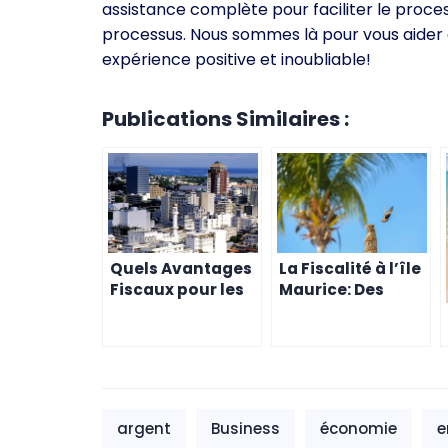
assistance complète pour faciliter le proc
processus. Nous sommes là pour vous aider à 
expérience positive et inoubliable!
Publications Similaires :
Quels Avantages
La Fiscalité à l’île
Fiscaux pour les
Maurice: Des
Expatriés à L’Ile
Avantages
Maurice?
Fiscaux Pour les
Expatriés
argent
Business
économie
e