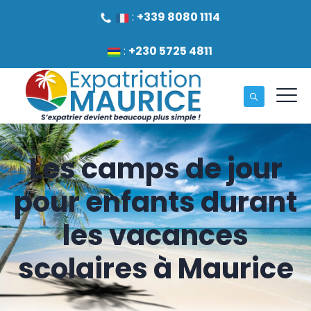
:
+339 8080 1114
:
+230 5725 4811
Les camps de jour
pour enfants durant
les vacances
scolaires à Maurice