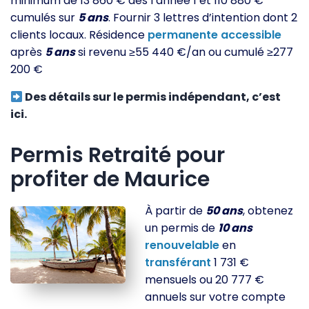
minimum de 13 860 € dès l’année 1 et 110 880 €
cumulés sur
5 ans
. Fournir 3 lettres d’intention dont 2
clients locaux. Résidence
permanente
accessible
après
5 ans
si revenu ≥55 440 €/an ou cumulé ≥277
200 €
Des détails sur le permis indépendant, c’est
ici.
Permis Retraité pour
profiter de Maurice
À partir de
50 ans
, obtenez
un permis de
10 ans
renouvelable
en
transférant
1 731 €
mensuels ou 20 777 €
annuels sur votre compte