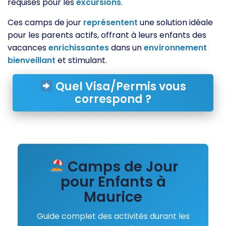
requises pour les
excursions
.
Ces camps de jour
représentent
une solution idéale
pour les parents actifs, offrant à leurs enfants des
vacances
enrichissantes
dans un
environnement
bienveillant
et stimulant.
Quel Visa/Permis vous
correspond ?
Camps de Jour
pour Enfants à
Maurice
Guide complet des activités durant les