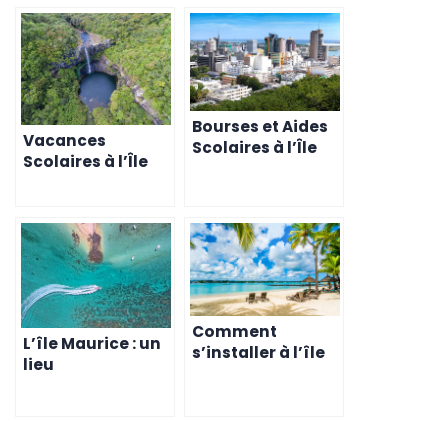
Bourses et Aides
Vacances
Scolaires à l’Île
Scolaires à l’Île
Maurice pour
Maurice –
2024 – Ce que les
Activités pour les
Parents Doivent
Enfants
Savoir
Comment
L’île Maurice : un
s’installer à l’île
lieu
Maurice pour
d’apprentissage
offrir une
stimulant pour
éducation de
les enfants
qualité à vos