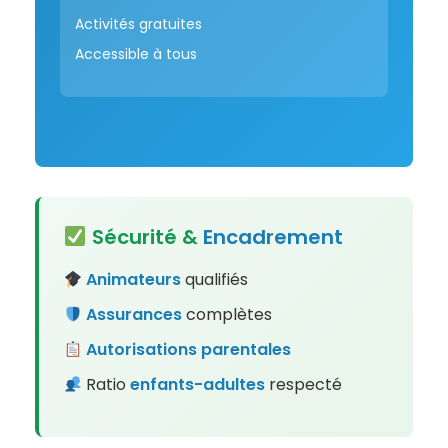
Activités gratuites
Accessible à tous
Sécurité &
Encadrement
Animateurs
qualifiés
Assurances
complètes
Autorisations
parentales
Ratio
enfants-adultes
respecté