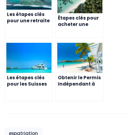
Les étapes clés
Étapes clés pour
pour une retraite
acheter une
réussie à l’île
propriété à l’île
Maurice
Maurice
Les étapes clés
Obtenir le Permis
pour les Suisses
Indépendant à
achetant une
Maurice – Étapes
propriété à l’Île
Clés pour les
Maurice
Entrepreneurs
expatriation