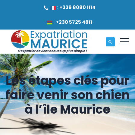
:
+339 8080 1114
:
+230 5725 4811
Les étapes clés pour
faire venir son chien
à l’île Maurice