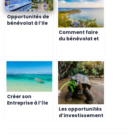
Opportunités de
bénévolat à l’Ile
Maurice pour les
Comment faire
retraités
du bénévolat et
s’impliquer dans
la vie locale à l’île
Maurice – les
associations, les
ONG et les projets
solidaires à
soutenir
Créer son
Entreprise à l’île
Les opportunités
Maurice –
d’investissement
Opportunités et
pour les
Avantages
entrepreneurs
français