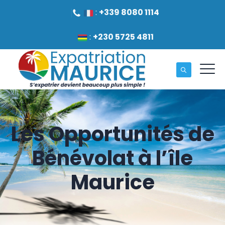
:
+339 8080 1114
:
+230 5725 4811
Les Opportunités de
Bénévolat à l’île
Maurice