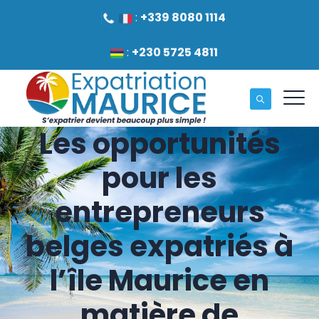
:
+339 8080 1114
:
+230 5725 4811
Les opportunités
pour les
entrepreneurs
belges expatriés à
l’île Maurice en
matière de