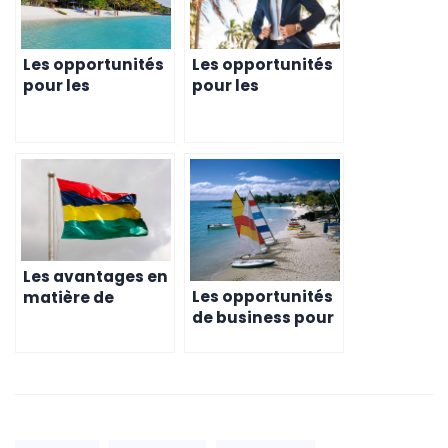
Les opportunités
Les opportunités
pour les
pour les
entrepreneurs
entrepreneurs
suisses expatriés
français
à l’île Maurice en
expatriés à l’île
matière de
Maurice en
développement
matière de
économique.
développement
personnel
Les avantages en
Les opportunités
matière de
de business pour
mobilité pour les
les entrepreneurs
entrepreneurs
belges à l’île
belges expatriés
Maurice
à l’île Maurice