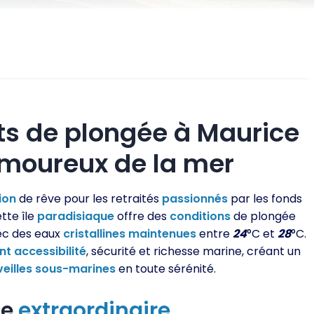
ts de plongée à Maurice
 amoureux de la mer
ion
de rêve pour les retraités
passionnés
par les fonds
tte île
paradisiaque
offre des
conditions
de plongée
vec des eaux
cristallines
maintenues
entre
24
°C et
28
°C.
nt
accessibilité
, sécurité et richesse marine, créant un
eilles
sous-marines
en toute sérénité.
ne
extraordinaire