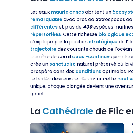
Les eaux
mauriciennes
abritent un
écosys
remarquable
avec près de
200
espèces de
différentes
et plus de
430
espèces marine
répertoriées
. Cette richesse
biologique
ex
s’explique par la position
stratégique
de l’îl
trajectoire
des courants chauds de l’océan I
barrière de corail
quasi-continue
qui entou
crée un
sanctuaire
naturel préservé où la v
prospère dans des
conditions
optimales. Po
retraités désireux de découvrir cette
biodiv
unique, chaque plongée devient une aventu
géant.
La
Cathédrale
de Flic e