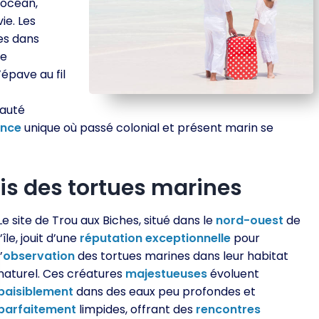
’océan,
ie. Les
es dans
ne
’épave au fil
eauté
ence
unique où passé colonial et présent marin se
is des tortues marines
Le site de Trou aux Biches, situé dans le
nord-ouest
de
l’île, jouit d’une
réputation
exceptionnelle
pour
l’
observation
des tortues marines dans leur habitat
naturel. Ces créatures
majestueuses
évoluent
paisiblement
dans des eaux peu profondes et
parfaitement
limpides, offrant des
rencontres