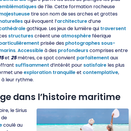
emblématiques
de l’île. Cette formation rocheuse
majestueuse
tire son nom de ses arches et grottes
naturelles
qui évoquent l’
architecture
d’une
cathédrale
gothique. Les jeux de lumière qui
traversent
ces
structures
créent une
atmosphère
féerique
particulièrement
prisée des
photographes
sous-
marins
.
Accessible
à des
profondeurs
comprises entre
15
et
25
mètres, ce spot convient
parfaitement
aux
offrant
suffisamment
d’intérêt pour
satisfaire
les plus
ermet une
exploration
tranquille
et
contemplative
,
 à leur rythme.
age dans l’histoire maritime
e, le Sirius
 de
e
coulé au