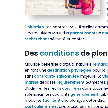
l’
initiation
. Les centres PADI
5
étoiles comme 
Crystal Divers Mauritius
garantissent
un
en
recherchant
sécurité et confort.
Des
conditions
de plon
Maurice bénéficie d’atouts naturels
remarq
en font une
destination
privilégiée
pour la 
sans
contrainte
saisonnière
majeure. La
vis
marine
dépasse
régulièrement
30
mètres,
d’admirer les récifs
coralliens
dans toute le
splendeur. Les courants
généralement
faibl
modérés
facilitent
une plongée détendue,
particulièrement
appréciée par les seniors.