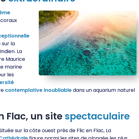
tème
 coraux
s
ceptionnelle
e sur la
ndien. La
re Maurice
ie marine
ur les
ersité
re
contemplative
inoubliable
dans un aquarium naturel
n Flac, un site
spectaculaire
Située sur la côte ouest près de Flic en Flac, La
Cathédrale
figure parmi les sites de plongée les plus