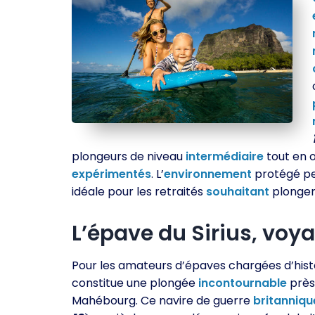
plongeurs de niveau
intermédiaire
tout en 
expérimentés
. L’
environnement
protégé p
idéale pour les retraités
souhaitant
plonger
L’épave du Sirius, voy
Pour les amateurs d’épaves chargées d’histoir
constitue une plongée
incontournable
près
Mahébourg. Ce navire de guerre
britanniqu