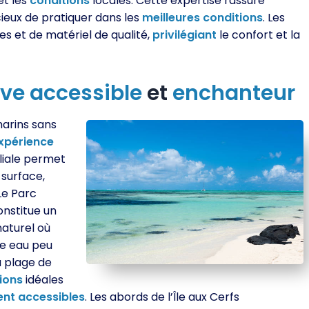
et les
conditions
locales. Cette expertise rassure
ieux de pratiquer dans les
meilleures
conditions
. Les
es et de matériel de qualité,
privilégiant
le confort et la
ive
accessible
et
enchanteur
marins sans
xpérience
iliale permet
surface,
Le Parc
constitue un
aturel où
e eau peu
La plage de
ions
idéales
ent
accessibles
. Les abords de l’Île aux Cerfs