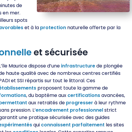
inutes de
ts en mer.
lleurs spots
avorables
et à la
protection
naturelle offerte par la
onnelle
et sécurisée
L’île Maurice dispose d’une
infrastructure
de plongée
de haute qualité avec de nombreux centres certifiés
PADI et SSI répartis sur tout le littoral. Ces
établissements
proposent toute la gamme de
formations
, du baptême aux
certifications
avancées,
permettant
aux retraités de
progresser
à leur rythme
sans pression. L’
encadrement
professionnel
strict
garantit une pratique sécurisée avec des guides
expérimentés
qui
connaissent
parfaitement
les sites