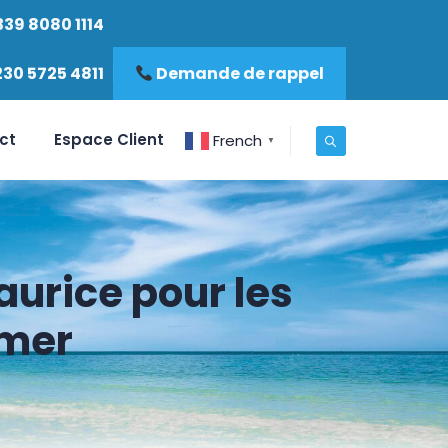
339 8080 1114
230 5725 4811
Demande de rappel
ct
Espace Client
French
▼
aurice pour les
 mer