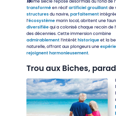
18
ème siècle repose désormais au fond de l
transformé
en récif
artificiel
grouillant
de v
structures
du navire,
parfaitement
intégré
l’
écosystème
marin local, abritent une fau
diversifiée
qui a colonisé chaque recoin de l
des décennies. Cette immersion combine
admirablement
l’intérêt
historique
et la b
naturelle, offrant aux plongeurs une
expéri
rejoignent
harmonieusement
.
Trou aux Biches, parad