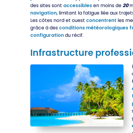
des sites sont
accessibles
en moins de
20
m
navigation
, limitant la fatigue liée aux traje
Les côtes nord et ouest
concentrent
les mei
grâce à des
conditions
météorologiques
f
configuration
du récif.
Infrastructure
professi