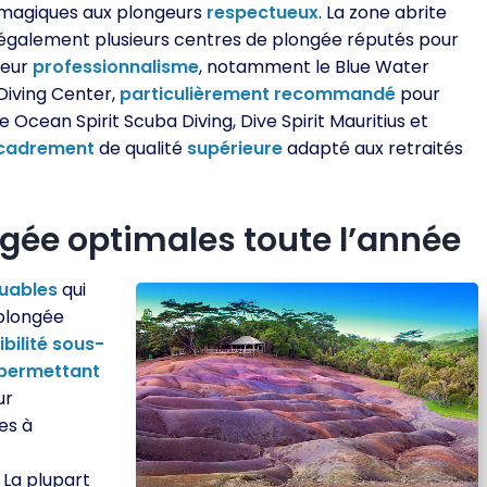
magiques aux plongeurs
respectueux
. La zone abrite
également plusieurs centres de plongée réputés pour
leur
professionnalisme
, notamment le Blue Water
Diving Center,
particulièrement
recommandé
pour
Ocean Spirit Scuba Diving, Dive Spirit Mauritius et
cadrement
de qualité
supérieure
adapté aux retraités
gée optimales toute l’année
uables
qui
plongée
ibilité
sous-
permettant
ur
es à
 La plupart