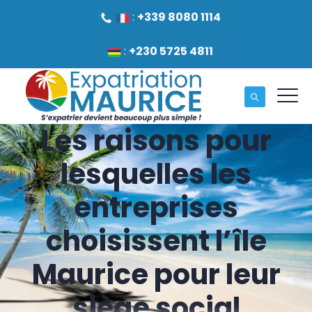
:
+339 8080 1114
:
+230 5725 4811
Les raisons pour
lesquelles les
entreprises
choisissent l’île
Maurice pour leur
siège social