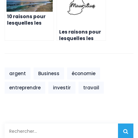
élever leur
famille
10 raisons pour
lesquelles les
Belges
Les raisons pour
choisissent l’Île
lesquelles les
Maurice pour leur
familles
retraite
expatriées
choisissent l’île
Maurice pour
investir et élever
argent
Business
économie
leur famille
entreprendre
investir
travail
Rechercher :