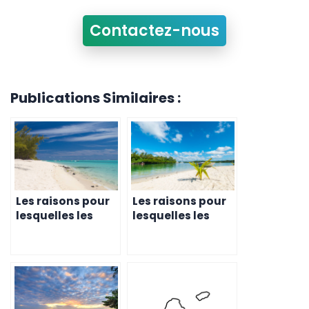
Contactez-nous
Publications Similaires :
Les raisons pour
Les raisons pour
lesquelles les
lesquelles les
entrepreneurs
familles
choisissent l’île
expatriées
Maurice pour
choisissent l’île
monter leur
Maurice pour
entreprise
créer leur
entreprise et